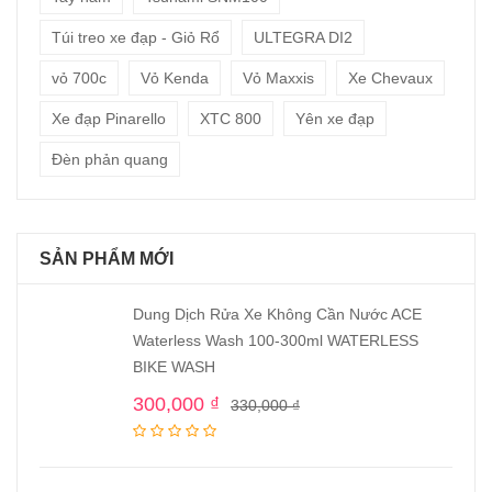
Túi treo xe đạp - Giỏ Rổ
ULTEGRA DI2
vỏ 700c
Vỏ Kenda
Vỏ Maxxis
Xe Chevaux
Xe đạp Pinarello
XTC 800
Yên xe đạp
Đèn phản quang
SẢN PHẨM MỚI
Dung Dịch Rửa Xe Không Cần Nước ACE
Waterless Wash 100-300ml WATERLESS
BIKE WASH
300,000
₫
330,000
₫