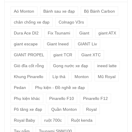
Aó Monton
Bánh sau xe đạp
Bộ Bánh Carbon
chân chống xe đạp
Colnago V3rs
Dura Ace DI2
Fix Tsunami
Giant
giant ATX
giant escape
Giant Ineed
GIANT Liv
GIANT PROPEL
giant TCR
Giant XTC
Giò đĩa cốt rỗng
Gọng nước xe đạp
ineed latte
Khung Pinarello
Líp thả
Monton
Mũ Royal
Pedan
Phụ kiện - Đồ nghề xe đạp
Phụ kiện khác
Pinarello F10
Pinarello F12
Pô tăng xe đạp
Quần Monton
Royal
Royal Baby
ruột 700c
Ruột kenda
Tay nắm
Tsunami SNM100