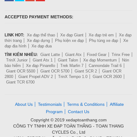
ACCEPTED PAYMENT METHODS:
LINK HOT:
Xe đạp thể thao
Xe đạp Giant
Xe đạp trẻ em
Xe đạp
thời trang
Xe đạp dựng
Phụ kiện xe đạp
Phụ tùng xe đạp
Xe
đạp địa hình
Xe đạp đua
TÌM KIẾM NHIỀU:
Giant Latte
Giant Atx
Fixed Gear
Trinx Free
TrinX Junior
Giant Atx 1
Giant Talon
Xe đạp Momentum
Nón
bảo hiểm
Xe đạp Pinarello
Trek Marlin 7
Cannondale Trail 6
Giant OCR 5500
Giant OCR 5700
Giant SCR 2
Giant OCR
2800
Giant Propel ADV 2
TrinX Tempo 1.0
Giant OCR 2600
Giant TCR 6700
About Us
Testimonials
Terms & Conditions
Affiliate
Program
Contact Us
Copyright © 2019 xedaptoanthang.com
CÔNG TY TNHH XE ĐẠP TOÀN THẮNG - TOAN THANG
CYCLES Co., Ltd