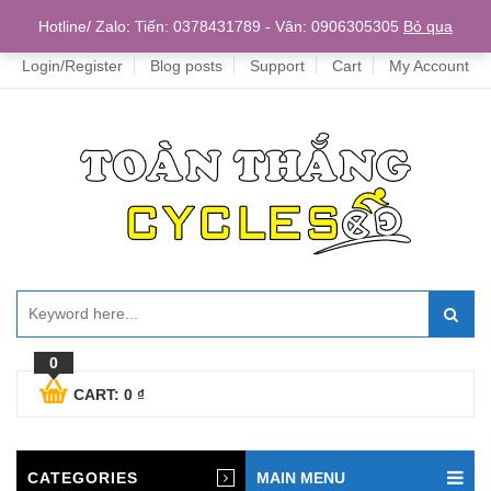
Home
Hotline/ Zalo: Tiến: 0378431789 - Vân: 0906305305
Bỏ qua
Login/Register
Blog posts
Support
Cart
My Account
0
CART:
0
₫
CATEGORIES
MAIN MENU