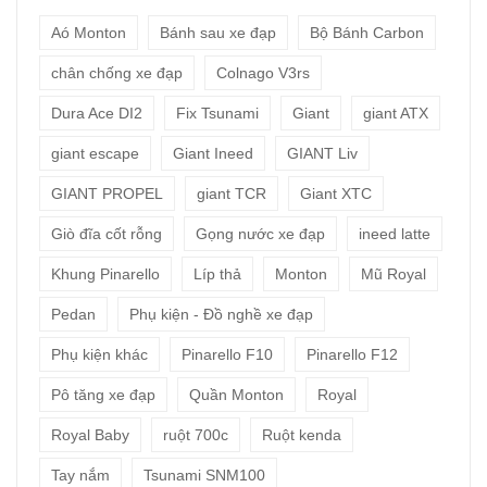
Aó Monton
Bánh sau xe đạp
Bộ Bánh Carbon
chân chống xe đạp
Colnago V3rs
Dura Ace DI2
Fix Tsunami
Giant
giant ATX
giant escape
Giant Ineed
GIANT Liv
GIANT PROPEL
giant TCR
Giant XTC
Giò đĩa cốt rỗng
Gọng nước xe đạp
ineed latte
Khung Pinarello
Líp thả
Monton
Mũ Royal
Pedan
Phụ kiện - Đồ nghề xe đạp
Phụ kiện khác
Pinarello F10
Pinarello F12
Pô tăng xe đạp
Quần Monton
Royal
Royal Baby
ruột 700c
Ruột kenda
Tay nắm
Tsunami SNM100