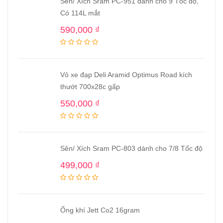
Sên/ Xích Sram PC-951 dành cho 9 Tốc độ,
Có 114L mắt
590,000
₫
Vỏ xe đạp Deli Aramid Optimus Road kích
thướt 700x28c gấp
550,000
₫
Sên/ Xích Sram PC-803 dành cho 7/8 Tốc độ
499,000
₫
Ống khí Jett Co2 16gram