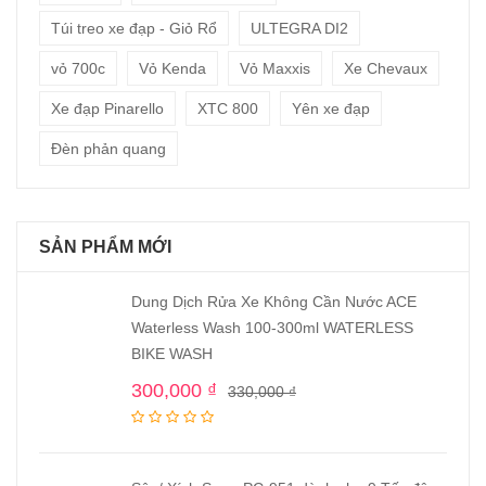
Túi treo xe đạp - Giỏ Rổ
ULTEGRA DI2
vỏ 700c
Vỏ Kenda
Vỏ Maxxis
Xe Chevaux
Xe đạp Pinarello
XTC 800
Yên xe đạp
Đèn phản quang
SẢN PHẨM MỚI
Dung Dịch Rửa Xe Không Cần Nước ACE
Waterless Wash 100-300ml WATERLESS
BIKE WASH
300,000
₫
330,000
₫