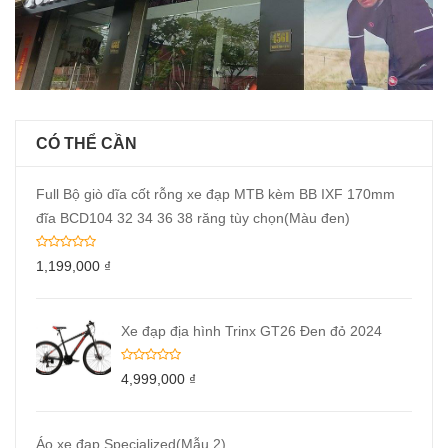
CÓ THỂ CẦN
Full Bộ giò dĩa cốt rỗng xe đạp MTB kèm BB IXF 170mm
đĩa BCD104 32 34 36 38 răng tùy chọn(Màu đen)
1,199,000
₫
Xe đạp địa hình Trinx GT26 Đen đỏ 2024
4,999,000
₫
Áo xe đạp Specialized(Mẫu 2)