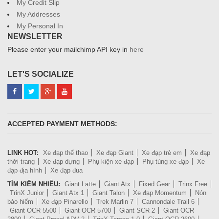
My Credit Slip
My Addresses
My Personal In
NEWSLETTER
Please enter your mailchimp API key in
here
LET'S SOCIALIZE
ACCEPTED PAYMENT METHODS:
LINK HOT:
Xe đạp thể thao
Xe đạp Giant
Xe đạp trẻ em
Xe đạp
thời trang
Xe đạp dựng
Phụ kiện xe đạp
Phụ tùng xe đạp
Xe
đạp địa hình
Xe đạp đua
TÌM KIẾM NHIỀU:
Giant Latte
Giant Atx
Fixed Gear
Trinx Free
TrinX Junior
Giant Atx 1
Giant Talon
Xe đạp Momentum
Nón
bảo hiểm
Xe đạp Pinarello
Trek Marlin 7
Cannondale Trail 6
Giant OCR 5500
Giant OCR 5700
Giant SCR 2
Giant OCR