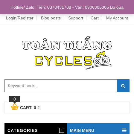
Home
Hotline/ Zalo: Tiến: 0378431789 - Vân: 0906305305
Bỏ qua
Login/Register
Blog posts
Support
Cart
My Account
0
CART:
0
₫
CATEGORIES
MAIN MENU