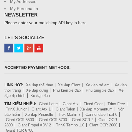
My Addresses
My Personal In
NEWSLETTER
Please enter your mailchimp API key in
here
LET'S SOCIALIZE
ACCEPTED PAYMENT METHODS:
LINK HOT:
Xe đạp thể thao
Xe đạp Giant
Xe đạp trẻ em
Xe đạp
thời trang
Xe đạp dựng
Phụ kiện xe đạp
Phụ tùng xe đạp
Xe
đạp địa hình
Xe đạp đua
TÌM KIẾM NHIỀU:
Giant Latte
Giant Atx
Fixed Gear
Trinx Free
TrinX Junior
Giant Atx 1
Giant Talon
Xe đạp Momentum
Nón
bảo hiểm
Xe đạp Pinarello
Trek Marlin 7
Cannondale Trail 6
Giant OCR 5500
Giant OCR 5700
Giant SCR 2
Giant OCR
2800
Giant Propel ADV 2
TrinX Tempo 1.0
Giant OCR 2600
Giant TCR 6700