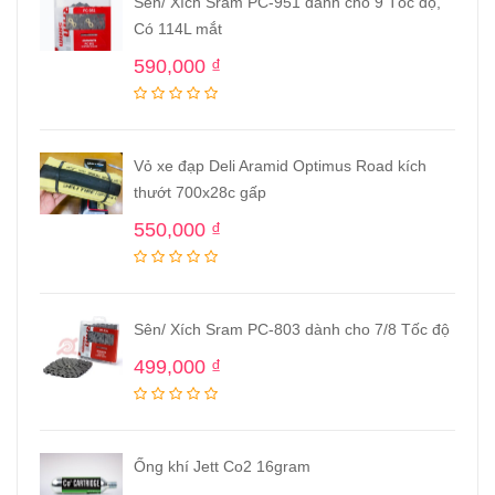
Sên/ Xích Sram PC-951 dành cho 9 Tốc độ,
Có 114L mắt
590,000
₫
Vỏ xe đạp Deli Aramid Optimus Road kích
thướt 700x28c gấp
550,000
₫
Sên/ Xích Sram PC-803 dành cho 7/8 Tốc độ
499,000
₫
Ống khí Jett Co2 16gram