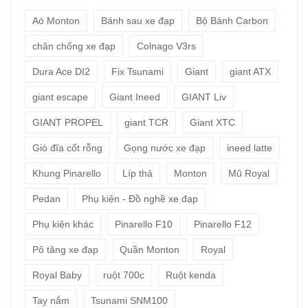
Aó Monton
Bánh sau xe đạp
Bộ Bánh Carbon
chân chống xe đạp
Colnago V3rs
Dura Ace DI2
Fix Tsunami
Giant
giant ATX
giant escape
Giant Ineed
GIANT Liv
GIANT PROPEL
giant TCR
Giant XTC
Giò đĩa cốt rỗng
Gọng nước xe đạp
ineed latte
Khung Pinarello
Líp thả
Monton
Mũ Royal
Pedan
Phụ kiện - Đồ nghề xe đạp
Phụ kiện khác
Pinarello F10
Pinarello F12
Pô tăng xe đạp
Quần Monton
Royal
Royal Baby
ruột 700c
Ruột kenda
Tay nắm
Tsunami SNM100