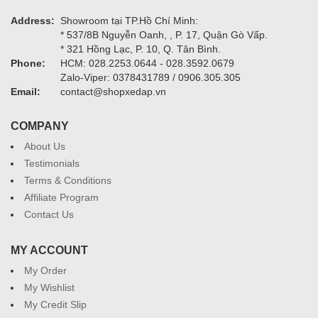
Address:
Showroom tại TP.Hồ Chí Minh:
* 537/8B Nguyễn Oanh, , P. 17, Quận Gò Vấp.
* 321 Hồng Lạc, P. 10, Q. Tân Bình.
Phone:
HCM: 028.2253.0644 - 028.3592.0679
Zalo-Viper: 0378431789 / 0906.305.305
Email:
contact@shopxedap.vn
COMPANY
About Us
Testimonials
Terms & Conditions
Affiliate Program
Contact Us
MY ACCOUNT
My Order
My Wishlist
My Credit Slip