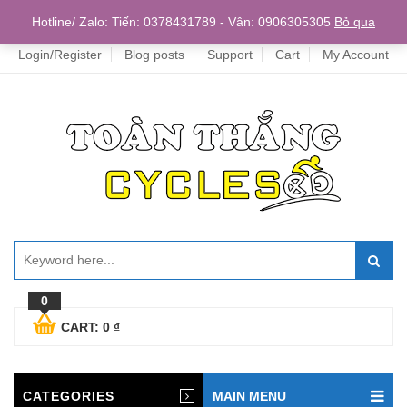
Home
Hotline/ Zalo: Tiến: 0378431789 - Vân: 0906305305
Bỏ qua
Login/Register
Blog posts
Support
Cart
My Account
0
CART:
0
₫
CATEGORIES
MAIN MENU