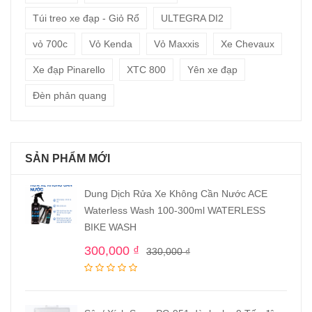
Túi treo xe đạp - Giỏ Rổ
ULTEGRA DI2
vỏ 700c
Vỏ Kenda
Vỏ Maxxis
Xe Chevaux
Xe đạp Pinarello
XTC 800
Yên xe đạp
Đèn phản quang
SẢN PHẨM MỚI
Dung Dịch Rửa Xe Không Cần Nước ACE
Waterless Wash 100-300ml WATERLESS
BIKE WASH
300,000
₫
330,000
₫