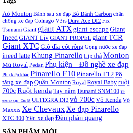
Tags
Aó Monton
Bộ Bánh Carbon
Bánh sau xe đạp
chân
Dura Ace DI2
chống xe đạp
Colnago V3rs
Fix
giant ATX
giant escape
Giant
Giant
Tsunami
Ineed
giant TCR
GIANT Liv
GIANT PROPEL
Giant XTC
Giò đĩa cốt rỗng
Gọng nước xe đạp
Monton
Khung Pinarello
ineed latte
Líp thả
Phụ kiện - Đồ nghề xe đạp
Mũ Royal
Pedan
Pinarello F10
Pinarello F12
Pô
Phụ kiện khác
ruột
tăng xe đạp
Quần Monton
Royal Baby
Royal
Ruột kenda
700c
Tay nắm
Tsunami SNM100
Túi
vỏ 700c
Vỏ Kenda
ULTEGRA DI2
Vỏ
treo xe đạp - Giỏ Rổ
Xe Chevaux
Xe đạp Pinarello
Maxxis
Đèn phản quang
Yên xe đạp
XTC 800
SẢN PHẨM MỚI