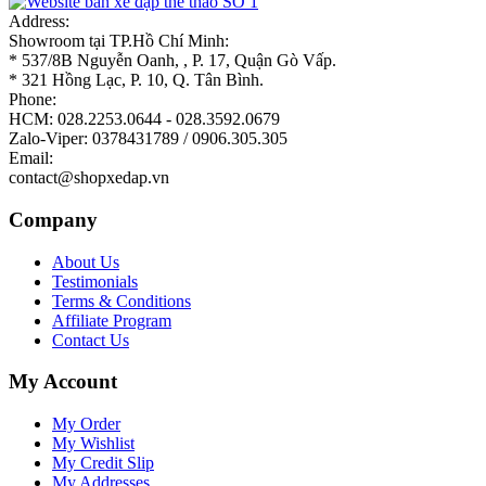
Address:
Showroom tại TP.Hồ Chí Minh:
* 537/8B Nguyễn Oanh, , P. 17, Quận Gò Vấp.
* 321 Hồng Lạc, P. 10, Q. Tân Bình.
Phone:
HCM: 028.2253.0644 - 028.3592.0679
Zalo-Viper: 0378431789 / 0906.305.305
Email:
contact@shopxedap.vn
Company
About Us
Testimonials
Terms & Conditions
Affiliate Program
Contact Us
My Account
My Order
My Wishlist
My Credit Slip
My Addresses