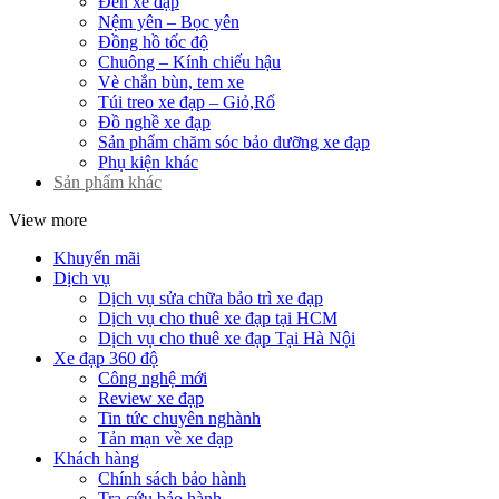
Đèn xe đạp
Nệm yên – Bọc yên
Đồng hồ tốc độ
Chuông – Kính chiếu hậu
Vè chắn bùn, tem xe
Túi treo xe đạp – Giỏ,Rổ
Đồ nghề xe đạp
Sản phẩm chăm sóc bảo dưỡng xe đạp
Phụ kiện khác
Sản phẩm khác
View more
Khuyến mãi
Dịch vụ
Dịch vụ sửa chữa bảo trì xe đạp
Dịch vụ cho thuê xe đạp tại HCM
Dịch vụ cho thuê xe đạp Tại Hà Nội
Xe đạp 360 độ
Công nghệ mới
Review xe đạp
Tin tức chuyên nghành
Tản mạn về xe đạp
Khách hàng
Chính sách bảo hành
Tra cứu bảo hành