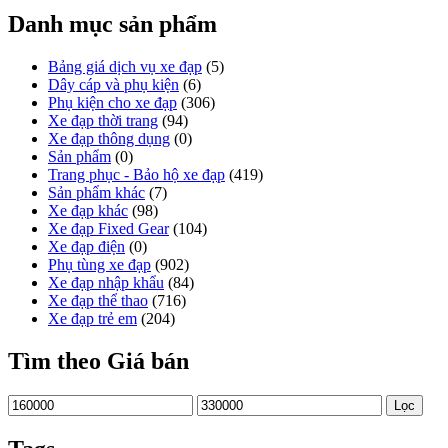
Danh mục sản phẩm
Bảng giá dịch vụ xe đạp
(5)
Dây cáp và phụ kiện
(6)
Phụ kiện cho xe đạp
(306)
Xe đạp thời trang
(94)
Xe đạp thông dụng
(0)
Sản phẩm
(0)
Trang phục - Bảo hộ xe đạp
(419)
Sản phẩm khác
(7)
Xe đạp khác
(98)
Xe đạp Fixed Gear
(104)
Xe đạp điện
(0)
Phụ tùng xe đạp
(902)
Xe đạp nhập khẩu
(84)
Xe đạp thể thao
(716)
Xe đạp trẻ em
(204)
Tìm theo Giá bán
Giá
Giá
Lọc
thấp
cao
nhất
nhất