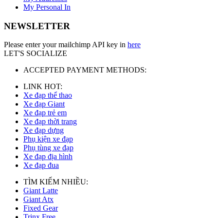
My Personal In
NEWSLETTER
Please enter your mailchimp API key in
here
LET'S SOCIALIZE
ACCEPTED PAYMENT METHODS:
LINK HOT:
Xe đạp thể thao
Xe đạp Giant
Xe đạp trẻ em
Xe đạp thời trang
Xe đạp dựng
Phụ kiện xe đạp
Phụ tùng xe đạp
Xe đạp địa hình
Xe đạp đua
TÌM KIẾM NHIỀU:
Giant Latte
Giant Atx
Fixed Gear
Trinx Free