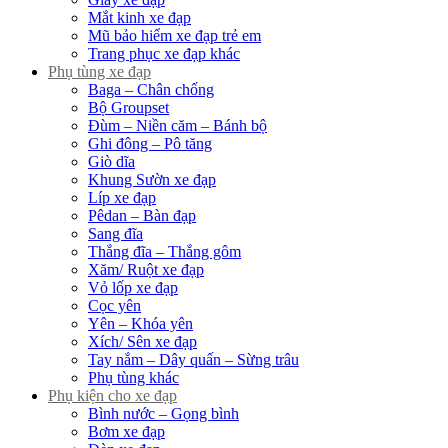
Mắt kinh xe đạp
Mũ bảo hiểm xe đạp trẻ em
Trang phục xe đạp khác
Phụ tùng xe đạp
Baga – Chân chống
Bộ Groupset
Đùm – Niền căm – Bánh bộ
Ghi đông – Pô tăng
Giò dĩa
Khung Sườn xe đạp
Líp xe đạp
Pêdan – Bàn đạp
Sang đĩa
Thắng đĩa – Thắng gôm
Xăm/ Ruột xe đạp
Vỏ lốp xe đạp
Cọc yên
Yên – Khóa yên
Xích/ Sên xe đạp
Tay nắm – Dây quấn – Sừng trâu
Phụ tùng khác
Phụ kiện cho xe đạp
Bình nước – Gọng bình
Bơm xe đạp