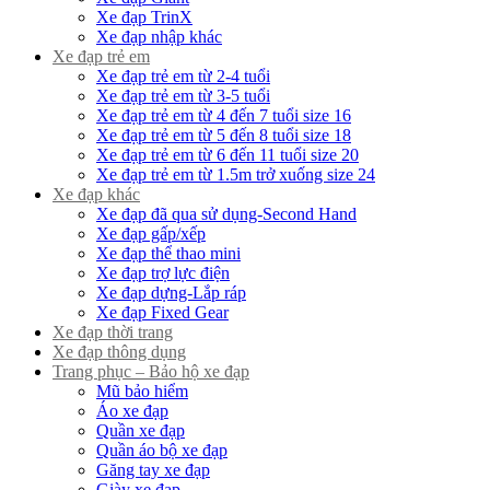
Xe đạp TrinX
Xe đạp nhập khác
Xe đạp trẻ em
Xe đạp trẻ em từ 2-4 tuổi
Xe đạp trẻ em từ 3-5 tuổi
Xe đạp trẻ em từ 4 đến 7 tuổi size 16
Xe đạp trẻ em từ 5 đến 8 tuổi size 18
Xe đạp trẻ em từ 6 đến 11 tuổi size 20
Xe đạp trẻ em từ 1.5m trở xuống size 24
Xe đạp khác
Xe đạp đã qua sử dụng-Second Hand
Xe đạp gấp/xếp
Xe đạp thể thao mini
Xe đạp trợ lực điện
Xe đạp dựng-Lắp ráp
Xe đạp Fixed Gear
Xe đạp thời trang
Xe đạp thông dụng
Trang phục – Bảo hộ xe đạp
Mũ bảo hiểm
Áo xe đạp
Quần xe đạp
Quần áo bộ xe đạp
Găng tay xe đạp
Giày xe đạp