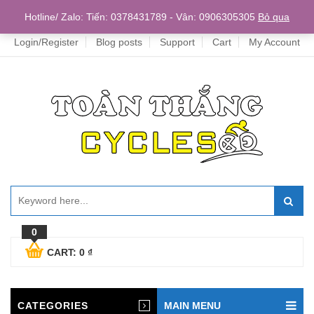
Home
Hotline/ Zalo: Tiến: 0378431789 - Vân: 0906305305
Bỏ qua
Login/Register
Blog posts
Support
Cart
My Account
0
CART:
0
₫
CATEGORIES
MAIN MENU