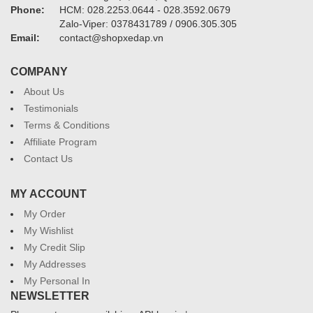
Phone:
HCM: 028.2253.0644 - 028.3592.0679
Zalo-Viper: 0378431789 / 0906.305.305
Email:
contact@shopxedap.vn
COMPANY
About Us
Testimonials
Terms & Conditions
Affiliate Program
Contact Us
MY ACCOUNT
My Order
My Wishlist
My Credit Slip
My Addresses
My Personal In
NEWSLETTER