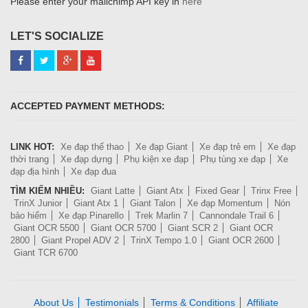
Please enter your mailchimp API key in
here
LET'S SOCIALIZE
ACCEPTED PAYMENT METHODS:
LINK HOT:
Xe đạp thể thao
Xe đạp Giant
Xe đạp trẻ em
Xe đạp
thời trang
Xe đạp dựng
Phụ kiện xe đạp
Phụ tùng xe đạp
Xe
đạp địa hình
Xe đạp đua
TÌM KIẾM NHIỀU:
Giant Latte
Giant Atx
Fixed Gear
Trinx Free
TrinX Junior
Giant Atx 1
Giant Talon
Xe đạp Momentum
Nón
bảo hiểm
Xe đạp Pinarello
Trek Marlin 7
Cannondale Trail 6
Giant OCR 5500
Giant OCR 5700
Giant SCR 2
Giant OCR
2800
Giant Propel ADV 2
TrinX Tempo 1.0
Giant OCR 2600
Giant TCR 6700
About Us
Testimonials
Terms & Conditions
Affiliate