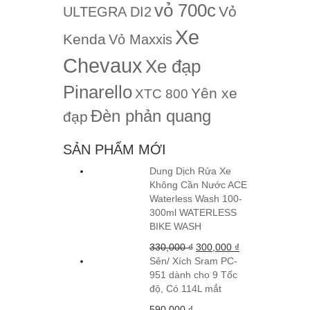
vỏ 700c
Vỏ
ULTEGRA DI2
Xe
Kenda
Vỏ Maxxis
Chevaux
Xe đạp
Pinarello
Yên xe
XTC 800
Đèn phản quang
đạp
SẢN PHẨM MỚI
Dung Dịch Rửa Xe
Không Cần Nước ACE
Waterless Wash 100-
300ml WATERLESS
BIKE WASH
330,000
₫
300,000
₫
Sên/ Xích Sram PC-
951 dành cho 9 Tốc
độ, Có 114L mắt
590,000
₫