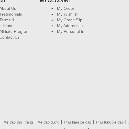
NY
MY ACCOUNT
About Us
My Order
Testimonials
My Wishlist
Terms &
My Credit Slip
ditions
My Addresses
Affiliate Program
My Personal In
Contact Us
Xe đạp thời trang
Xe đạp dựng
Phụ kiện xe đạp
Phụ tùng xe đạp