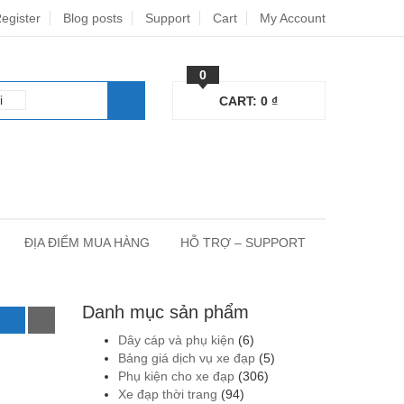
egister
Blog posts
Support
Cart
My Account
0
CART:
0
₫
ĐỊA ĐIỂM MUA HÀNG
HỖ TRỢ – SUPPORT
Danh mục sản phẩm
Dây cáp và phụ kiện
(6)
Bảng giá dịch vụ xe đạp
(5)
Phụ kiện cho xe đạp
(306)
Xe đạp thời trang
(94)