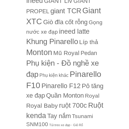
Ineed
GIANT Liv
GIANT
Giant
giant TCR
PROPEL
XTC
Giò đĩa cốt rỗng
Gọng
ineed latte
nước xe đạp
Khung Pinarello
Líp thả
Monton
Mũ Royal
Pedan
Phụ kiện - Đồ nghề xe
Pinarello
đạp
Phụ kiện khác
F10
Pinarello F12
Pô tăng
Quần Monton
xe đạp
Royal
Ruột
ruột 700c
Royal Baby
kenda
Tay nắm
Tsunami
SNM100
Túi treo xe đạp - Giỏ Rổ