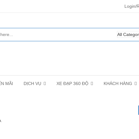
Login/R
N MÃI
DỊCH VỤ
XE ĐẠP 360 ĐỘ
KHÁCH HÀNG
n.