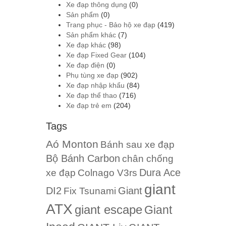
Xe đạp thông dụng
(0)
Sản phẩm
(0)
Trang phục - Bảo hộ xe đạp
(419)
Sản phẩm khác
(7)
Xe đạp khác
(98)
Xe đạp Fixed Gear
(104)
Xe đạp điện
(0)
Phụ tùng xe đạp
(902)
Xe đạp nhập khẩu
(84)
Xe đạp thể thao
(716)
Xe đạp trẻ em
(204)
Tags
Aó Monton
Bánh sau xe đạp
Bộ Bánh Carbon
chân chống
Dura Ace
xe đạp
Colnago V3rs
giant
DI2
Giant
Fix Tsunami
ATX
giant escape
Giant