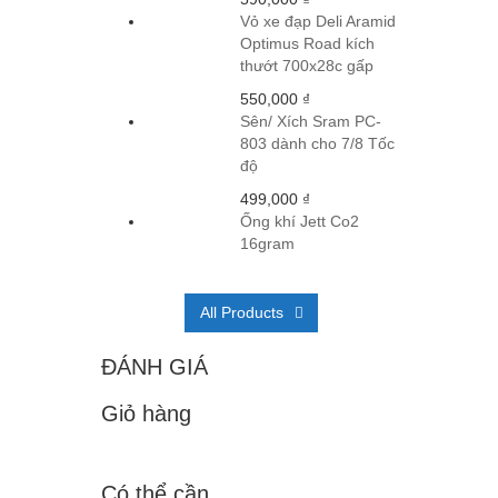
Vỏ xe đạp Deli Aramid
Optimus Road kích
thướt 700x28c gấp
550,000
₫
Sên/ Xích Sram PC-
803 dành cho 7/8 Tốc
độ
499,000
₫
Ống khí Jett Co2
16gram
All Products
ĐÁNH GIÁ
Giỏ hàng
Có thể cần