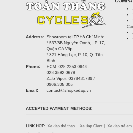
COMPA
Con
Address:
Showroom tại TP.Hồ Chí Minh:
* 537/8B Nguyễn Oanh, , P. 17,
Quận Gò Vấp.
* 321 Hồng Lạc, P. 10, Q. Tân
Bình.
Phone:
HCM: 028.2253.0644 -
028.3592.0679
Zalo-Viper: 0378431789 /
0906.305.305
Email:
contact@shopxedap.vn
ACCEPTED PAYMENT METHODS:
LINK HOT:
Xe đạp thể thao
Xe đạp Giant
Xe đạp trẻ em