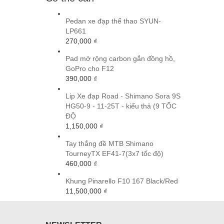
Pedan xe đạp thể thao SYUN-
LP661
270,000
₫
Pad mở rộng carbon gắn đồng hồ,
GoPro cho F12
390,000
₫
Lip Xe đạp Road - Shimano Sora 9S
HG50-9 - 11-25T - kiểu thả (9 TỐC
ĐỘ
1,150,000
₫
Tay thắng đề MTB Shimano
TourneyTX EF41-7(3x7 tốc độ)
460,000
₫
Khung Pinarello F10 167 Black/Red
11,500,000
₫