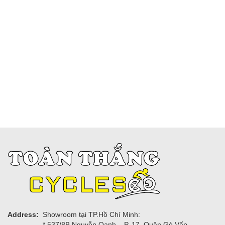
Address:
Showroom tại TP.Hồ Chí Minh:
* 537/8B Nguyễn Oanh, , P. 17, Quận Gò Vấp.