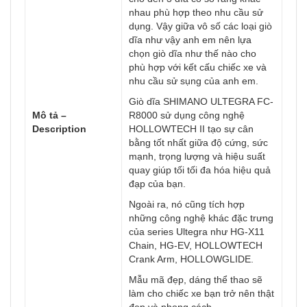
nhau phù hợp theo nhu cầu sử
dụng. Vậy giữa vô số các loại giò
dĩa như vậy anh em nên lựa
chọn giò dĩa như thế nào cho
phù hợp với kết cấu chiếc xe và
nhu cầu sử sụng của anh em.
Giò dĩa SHIMANO ULTEGRA FC-
Mô tả –
R8000 sử dụng công nghệ
Description
HOLLOWTECH II tạo sự cân
bằng tốt nhất giữa độ cứng, sức
mạnh, trọng lượng và hiệu suất
quay giúp tối tối đa hóa hiệu quả
đạp của bạn.
Ngoài ra, nó cũng tích hợp
những công nghệ khác đặc trưng
của series Ultegra như HG-X11
Chain, HG-EV, HOLLOWTECH
Crank Arm, HOLLOWGLIDE.
Mẫu mã đẹp, dáng thể thao sẽ
làm cho chiếc xe bạn trở nên thật