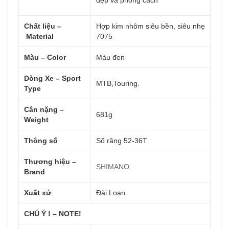
đẹp và phong cách
Chất liệu –
Hợp kim nhôm siêu bền, siêu nhẹ
Material
7075
Màu – Color
Màu đen
Dòng Xe – Sport
MTB,Touring.
Type
Cân nặng –
681g
Weight
Thông số
Số răng 52-36T
Thương hiệu –
SHIMANO
Brand
Xuất xứ
Đài Loan
CHÚ Ý ! – NOTE!