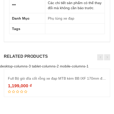
Các chi tiết sản phẩm có thể thay
***
đổi mà không cần báo trước
.
Danh Mục
Phụ tùng xe đạp
Tags
RELATED PRODUCTS
desktop-columns-3 tablet-columns-2 mobile-columns-1
Full Bộ giò dĩa cốt rỗng xe đạp MTB kèm BB IXF 170mm đĩa BCD104 32 34 36 38 răng tùy chọn(Màu vàng)
1,199,000
₫
Thêm vào giỏ hàng