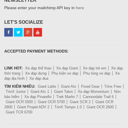
NEWSLETTER
Please enter your mailchimp API key in
here
LET'S SOCIALIZE
ACCEPTED PAYMENT METHODS:
LINK HOT:
Xe đạp thể thao
Xe đạp Giant
Xe đạp trẻ em
Xe đạp
thời trang
Xe đạp dựng
Phụ kiện xe đạp
Phụ tùng xe đạp
Xe
đạp địa hình
Xe đạp đua
TÌM KIẾM NHIỀU:
Giant Latte
Giant Atx
Fixed Gear
Trinx Free
TrinX Junior
Giant Atx 1
Giant Talon
Xe đạp Momentum
Nón
bảo hiểm
Xe đạp Pinarello
Trek Marlin 7
Cannondale Trail 6
Giant OCR 5500
Giant OCR 5700
Giant SCR 2
Giant OCR
2800
Giant Propel ADV 2
TrinX Tempo 1.0
Giant OCR 2600
Giant TCR 6700