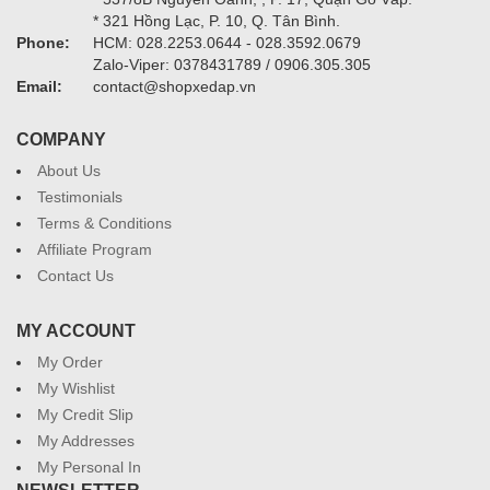
* 321 Hồng Lạc, P. 10, Q. Tân Bình.
Phone:
HCM: 028.2253.0644 - 028.3592.0679
Zalo-Viper: 0378431789 / 0906.305.305
Email:
contact@shopxedap.vn
COMPANY
About Us
Testimonials
Terms & Conditions
Affiliate Program
Contact Us
MY ACCOUNT
My Order
My Wishlist
My Credit Slip
My Addresses
My Personal In