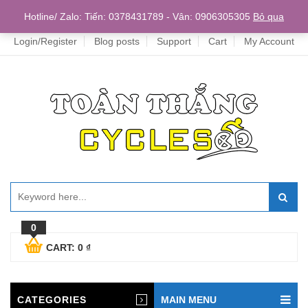
Home
Hotline/ Zalo: Tiến: 0378431789 - Vân: 0906305305
Bỏ qua
Login/Register
Blog posts
Support
Cart
My Account
0
CART:
0
₫
CATEGORIES
MAIN MENU