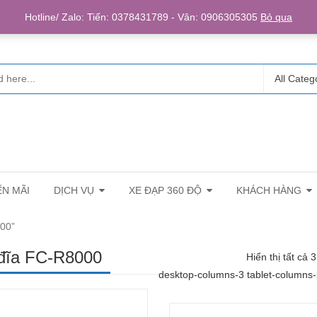
Login/R
Hotline/ Zalo: Tiến: 0378431789 - Vân: 0906305305
Bỏ qua
All Categ
N MÃI
DỊCH VỤ
XE ĐẠP 360 ĐỘ
KHÁCH HÀNG
00”
đĩa FC-R8000
Hiển thị tất cả 
desktop-columns-3 tablet-columns