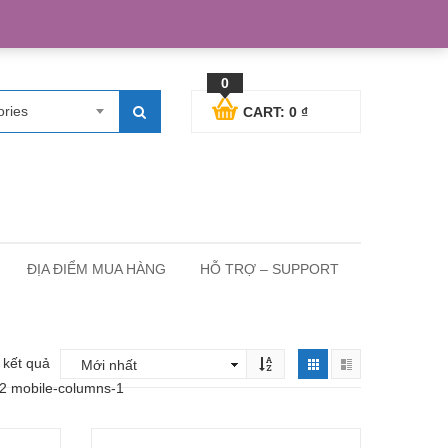
egister
Blog posts
Support
Cart
My Account
0
ories
CART:
0
₫
ĐỊA ĐIỂM MUA HÀNG
HỖ TRỢ – SUPPORT
3 kết quả
-2 mobile-columns-1