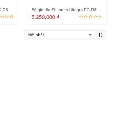
Bộ giò dĩa Shimano Ultegra FC-R8000 giò 170mm 50/34
Bộ giò dĩa Shimano Ultegra FC-R8000
5,250,000
₫
ng
Thêm vào giỏ hàng