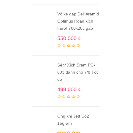
Vỏ xe đạp Deli Aramid
Optimus Road kích
thướt 700x28c gấp
550,000
₫
Sên/ Xích Sram PC-
803 dành cho 7/8 Tốc
độ
499,000
₫
Ống khí Jett Co2
16gram