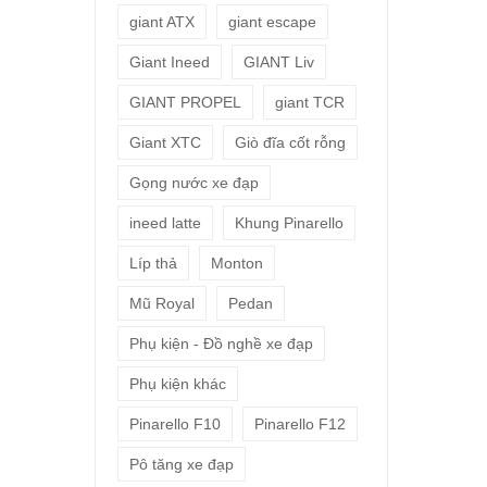
giant ATX
giant escape
Giant Ineed
GIANT Liv
GIANT PROPEL
giant TCR
Giant XTC
Giò đĩa cốt rỗng
Gọng nước xe đạp
ineed latte
Khung Pinarello
Líp thả
Monton
Mũ Royal
Pedan
Phụ kiện - Đồ nghề xe đạp
Phụ kiện khác
Pinarello F10
Pinarello F12
Pô tăng xe đạp