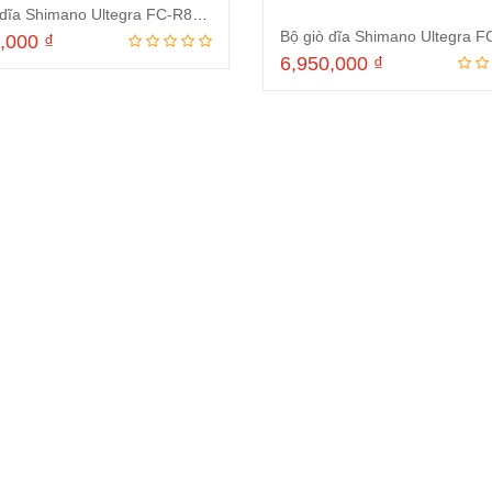
Bộ giò dĩa Shimano Ultegra FC-R8000 giò 52/36
0,000
₫
6,950,000
₫
Thêm vào giỏ hàng
Thêm vào giỏ hà