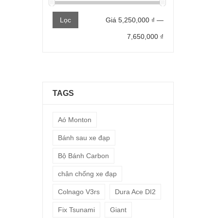
Giá
Giá
Lọc
Giá
5,250,000 ₫
—
thấp
cao
7,650,000 ₫
nhất
nhất
TAGS
Aó Monton
Bánh sau xe đạp
Bộ Bánh Carbon
chân chống xe đạp
Colnago V3rs
Dura Ace DI2
Fix Tsunami
Giant