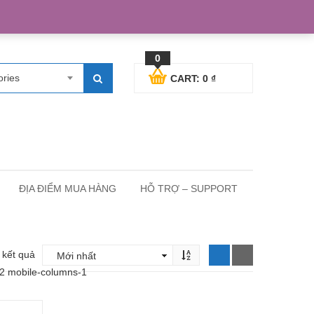
egister
Blog posts
Support
Cart
My Account
0
ories
CART:
0
₫
ĐỊA ĐIỂM MUA HÀNG
HỖ TRỢ – SUPPORT
2 kết quả
-2 mobile-columns-1