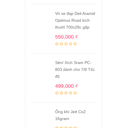
Vỏ xe đạp Deli Aramid
Optimus Road kích
thướt 700x28c gấp
550,000
₫
Sên/ Xích Sram PC-
803 dành cho 7/8 Tốc
độ
499,000
₫
Ống khí Jett Co2
16gram