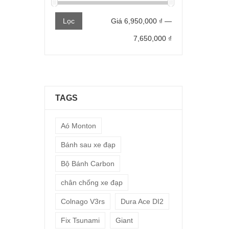
Giá
Giá
Lọc
Giá
6,950,000 ₫
—
thấp
cao
7,650,000 ₫
nhất
nhất
TAGS
Aó Monton
Bánh sau xe đạp
Bộ Bánh Carbon
chân chống xe đạp
Colnago V3rs
Dura Ace DI2
Fix Tsunami
Giant