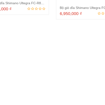
Bộ giò dĩa Shimano Ultegra FC-R8000 giò 52/36
0,000
₫
6,950,000
₫
Thêm vào giỏ hàng
Thêm vào giỏ hà