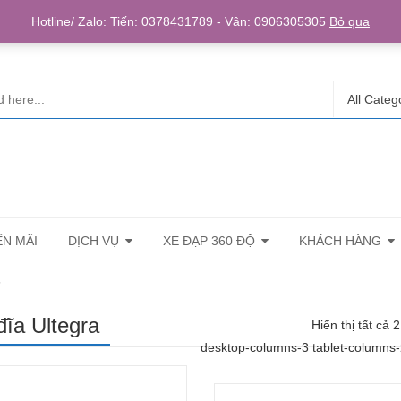
Login/R
Hotline/ Zalo: Tiến: 0378431789 - Vân: 0906305305
Bỏ qua
All Categ
N MÃI
DỊCH VỤ
XE ĐẠP 360 ĐỘ
KHÁCH HÀNG
”
đĩa Ultegra
Hiển thị tất cả 
desktop-columns-3 tablet-columns