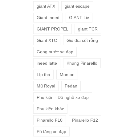
giant ATX
giant escape
Giant Ineed
GIANT Liv
GIANT PROPEL
giant TCR
Giant XTC
Giò đĩa cốt rỗng
Gọng nước xe đạp
ineed latte
Khung Pinarello
Líp thả
Monton
Mũ Royal
Pedan
Phụ kiện - Đồ nghề xe đạp
Phụ kiện khác
Pinarello F10
Pinarello F12
Pô tăng xe đạp