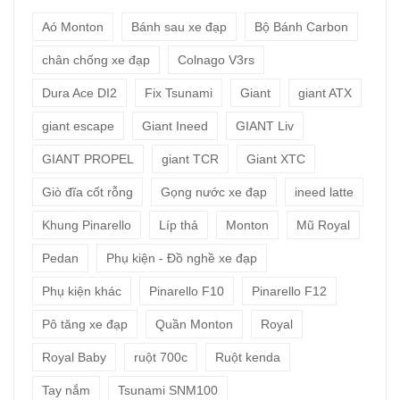
Aó Monton
Bánh sau xe đạp
Bộ Bánh Carbon
chân chống xe đạp
Colnago V3rs
Dura Ace DI2
Fix Tsunami
Giant
giant ATX
giant escape
Giant Ineed
GIANT Liv
GIANT PROPEL
giant TCR
Giant XTC
Giò đĩa cốt rỗng
Gọng nước xe đạp
ineed latte
Khung Pinarello
Líp thả
Monton
Mũ Royal
Pedan
Phụ kiện - Đồ nghề xe đạp
Phụ kiện khác
Pinarello F10
Pinarello F12
Pô tăng xe đạp
Quần Monton
Royal
Royal Baby
ruột 700c
Ruột kenda
Tay nắm
Tsunami SNM100