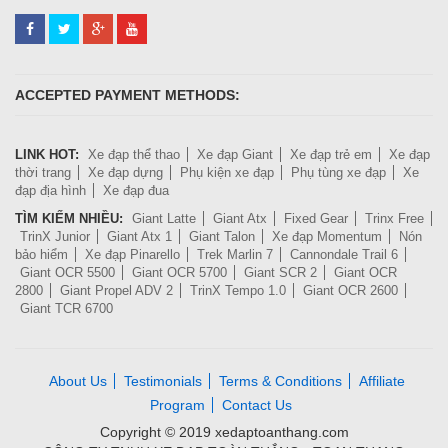
ACCEPTED PAYMENT METHODS:
LINK HOT:
Xe đạp thể thao
Xe đạp Giant
Xe đạp trẻ em
Xe đạp
thời trang
Xe đạp dựng
Phụ kiện xe đạp
Phụ tùng xe đạp
Xe
đạp địa hình
Xe đạp đua
TÌM KIẾM NHIỀU:
Giant Latte
Giant Atx
Fixed Gear
Trinx Free
TrinX Junior
Giant Atx 1
Giant Talon
Xe đạp Momentum
Nón
bảo hiểm
Xe đạp Pinarello
Trek Marlin 7
Cannondale Trail 6
Giant OCR 5500
Giant OCR 5700
Giant SCR 2
Giant OCR
2800
Giant Propel ADV 2
TrinX Tempo 1.0
Giant OCR 2600
Giant TCR 6700
About Us
Testimonials
Terms & Conditions
Affiliate
Program
Contact Us
Copyright © 2019 xedaptoanthang.com