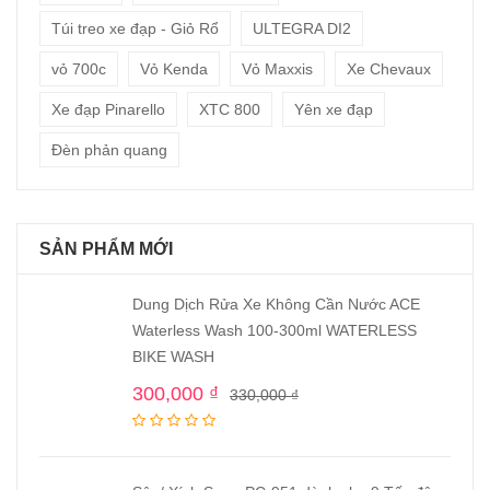
Túi treo xe đạp - Giỏ Rổ
ULTEGRA DI2
vỏ 700c
Vỏ Kenda
Vỏ Maxxis
Xe Chevaux
Xe đạp Pinarello
XTC 800
Yên xe đạp
Đèn phản quang
SẢN PHẨM MỚI
Dung Dịch Rửa Xe Không Cần Nước ACE
Waterless Wash 100-300ml WATERLESS
BIKE WASH
300,000
₫
330,000
₫