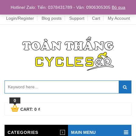
Home
Hotline/ Zalo: Tiến: 0378431789 - Vân: 0906305305
Bỏ qua
Login/Register
Blog posts
Support
Cart
My Account
0
CART:
0
₫
CATEGORIES
MAIN MENU