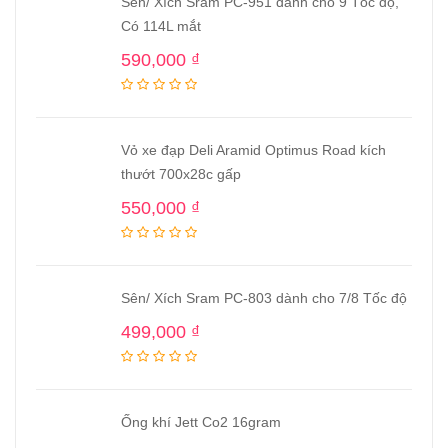
Sên/ Xích Sram PC-951 dành cho 9 Tốc độ,
Có 114L mắt
590,000
₫
Vỏ xe đạp Deli Aramid Optimus Road kích
thướt 700x28c gấp
550,000
₫
Sên/ Xích Sram PC-803 dành cho 7/8 Tốc độ
499,000
₫
Ống khí Jett Co2 16gram