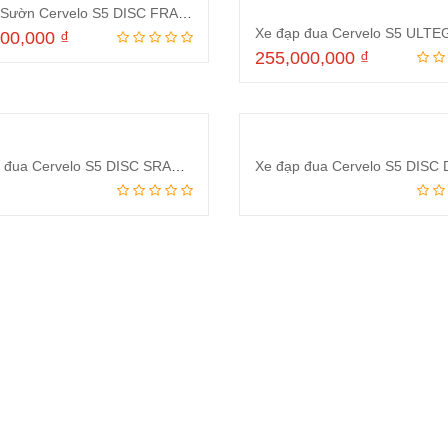
Khung Sườn Cervelo S5 DISC FRAMESET 2023
000,000
₫
255,000,000
₫
Thêm vào giỏ hàng
Thêm vào giỏ hà
Xe đạp đua Cervelo S5 DISC SRAM Red Etap AXS 2023
Đọc tiếp
Đọc tiếp