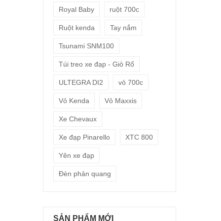
Royal Baby
ruột 700c
Ruột kenda
Tay nắm
Tsunami SNM100
Túi treo xe đạp - Giỏ Rổ
ULTEGRA DI2
vỏ 700c
Vỏ Kenda
Vỏ Maxxis
Xe Chevaux
Xe đạp Pinarello
XTC 800
Yên xe đạp
Đèn phản quang
SẢN PHẨM MỚI