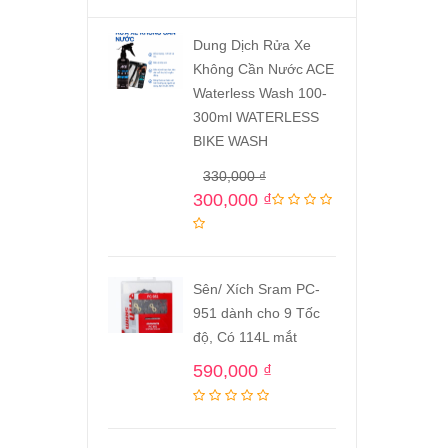
Dung Dịch Rửa Xe
Không Cần Nước ACE
Waterless Wash 100-
300ml WATERLESS
BIKE WASH
330,000
₫
300,000
₫
Sên/ Xích Sram PC-
951 dành cho 9 Tốc
độ, Có 114L mắt
590,000
₫