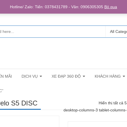
Login/R
Hotline/ Zalo: Tiến: 0378431789 - Vân: 0906305305
Bỏ qua
All Categ
N MÃI
DỊCH VỤ
XE ĐẠP 360 ĐỘ
KHÁCH HÀNG
C”
elo S5 DISC
Hiển thị tất cả 
desktop-columns-3 tablet-columns