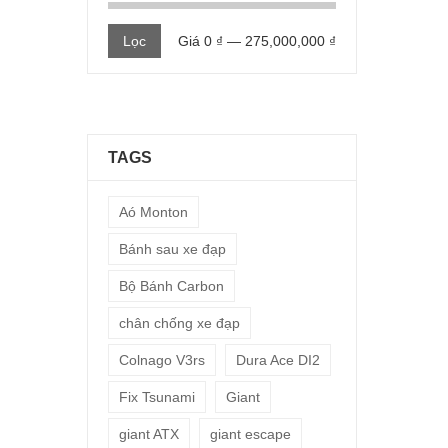
Giá
Giá
Lọc
Giá
0 ₫
—
275,000,000 ₫
thấp
cao
nhất
nhất
TAGS
Aó Monton
Bánh sau xe đạp
Bộ Bánh Carbon
chân chống xe đạp
Colnago V3rs
Dura Ace DI2
Fix Tsunami
Giant
giant ATX
giant escape