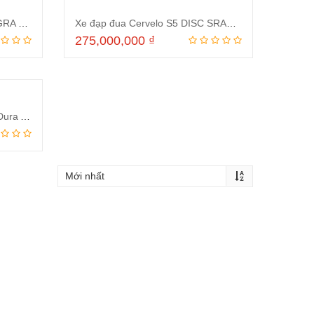
Xe đạp đua Cervelo S5 ULTEGRA DI2 R8170 2023
Xe đạp đua Cervelo S5 DISC SRAM Force Etap AXS 2023
275,000,000
₫
ng
Thêm vào giỏ hàng
Xe đạp đua Cervelo S5 DISC Dura Ace DI2 2023