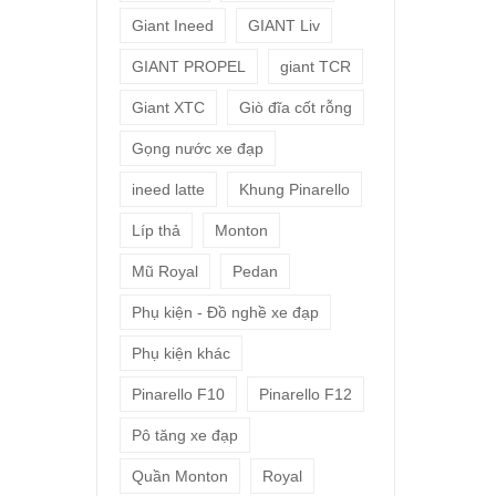
Giant Ineed
GIANT Liv
GIANT PROPEL
giant TCR
Giant XTC
Giò đĩa cốt rỗng
Gọng nước xe đạp
ineed latte
Khung Pinarello
Líp thả
Monton
Mũ Royal
Pedan
Phụ kiện - Đồ nghề xe đạp
Phụ kiện khác
Pinarello F10
Pinarello F12
Pô tăng xe đạp
Quần Monton
Royal