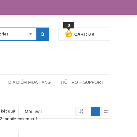
egister
Blog posts
Support
Cart
My Account
0
ories
CART:
0
₫
ĐỊA ĐIỂM MUA HÀNG
HỖ TRỢ – SUPPORT
5 kết quả
-2 mobile-columns-1