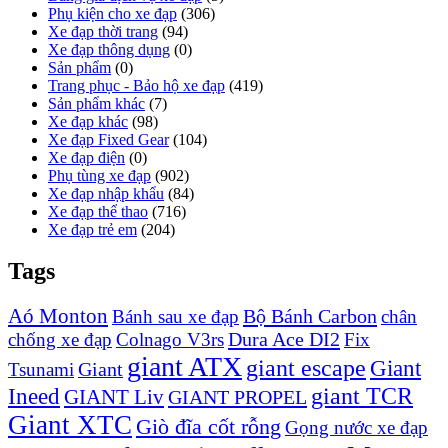
Phụ kiện cho xe đạp
(306)
Xe đạp thời trang
(94)
Xe đạp thông dụng
(0)
Sản phẩm
(0)
Trang phục - Bảo hộ xe đạp
(419)
Sản phẩm khác
(7)
Xe đạp khác
(98)
Xe đạp Fixed Gear
(104)
Xe đạp điện
(0)
Phụ tùng xe đạp
(902)
Xe đạp nhập khẩu
(84)
Xe đạp thể thao
(716)
Xe đạp trẻ em
(204)
Tags
Aó Monton
Bộ Bánh Carbon
Bánh sau xe đạp
chân
Dura Ace DI2
chống xe đạp
Colnago V3rs
Fix
giant ATX
giant escape
Giant
Giant
Tsunami
Ineed
giant TCR
GIANT Liv
GIANT PROPEL
Giant XTC
Giò đĩa cốt rỗng
Gọng nước xe đạp