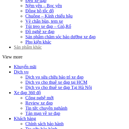
Đèn xe đạp
Nệm yên – Bọc yên
Đồng hồ tốc độ
Chuông – Kính chiếu hậu
Vè chắn bùn, tem xe
Túi treo xe đạp – Giỏ,Rổ
Đồ nghề xe đạp
Sản phẩm chăm sóc bảo dưỡng xe đạp
Phụ kiện khác
Sản phẩm khác
View more
Khuyến mãi
Dịch vụ
Dịch vụ sửa chữa bảo trì xe đạp
Dịch vụ cho thuê xe đạp tại HCM
Dịch vụ cho thuê xe đạp Tại Hà Nội
Xe đạp 360 độ
Công nghệ mới
Review xe đạp
Tin tức chuyên nghành
Tản mạn về xe đạp
Khách hàng
Chính sách bảo hành
Tra cứu bảo hành