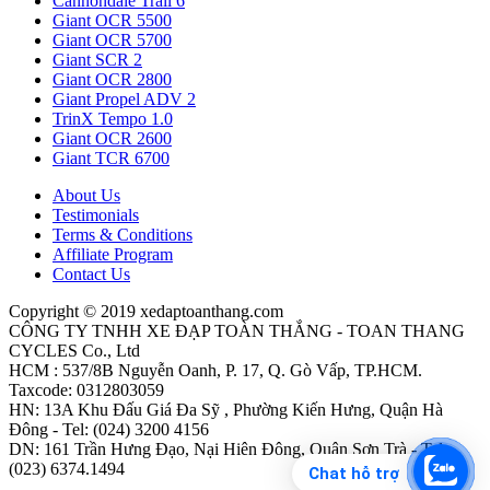
Cannondale Trail 6
Giant OCR 5500
Giant OCR 5700
Giant SCR 2
Giant OCR 2800
Giant Propel ADV 2
TrinX Tempo 1.0
Giant OCR 2600
Giant TCR 6700
About Us
Testimonials
Terms & Conditions
Affiliate Program
Contact Us
Copyright © 2019 xedaptoanthang.com
CÔNG TY TNHH XE ĐẠP TOÀN THẮNG - TOAN THANG
CYCLES Co., Ltd
HCM : 537/8B Nguyễn Oanh, P. 17, Q. Gò Vấp, TP.HCM.
Taxcode: 0312803059
HN: 13A Khu Đấu Giá Đa Sỹ , Phường Kiến Hưng, Quận Hà
Đông - Tel: (024) 3200 4156
DN: 161 Trần Hưng Đạo, Nại Hiên Đông, Quận Sơn Trà - Tel:
(023) 6374.1494
Chat hỗ trợ