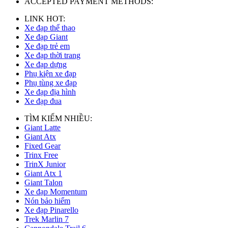
ACCEPTED PAYMENT METHODS:
LINK HOT:
Xe đạp thể thao
Xe đạp Giant
Xe đạp trẻ em
Xe đạp thời trang
Xe đạp dựng
Phụ kiện xe đạp
Phụ tùng xe đạp
Xe đạp địa hình
Xe đạp đua
TÌM KIẾM NHIỀU:
Giant Latte
Giant Atx
Fixed Gear
Trinx Free
TrinX Junior
Giant Atx 1
Giant Talon
Xe đạp Momentum
Nón bảo hiểm
Xe đạp Pinarello
Trek Marlin 7