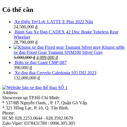
Có thể cần
Xe Điện Trợ Lực LATTE E Plus 2022 Nâu
24,500,000
₫
Bánh Sau Xe Đạp CADEX 42 Disc Brake Tubeless Rear
Wheelset
28,790,000
₫
Khung sườn
xe đạp Fixed Gear Tsunami SNM100 Silver Gray
5,000,000
₫
4,099,000
₫
Bơm xe đạp Giant CMP-087
390,000
₫
Xe đạp đua Cervelo Caledonia 105 DI2 2023
132,000,000
₫
Address:
Showroom tại TP.Hồ Chí Minh:
* 537/8B Nguyễn Oanh, , P. 17, Quận Gò Vấp.
* 321 Hồng Lạc, P. 10, Q. Tân Bình.
Phone:
HCM: 028.2253.0644 - 028.3592.0679
Zalo-Viper: 0378431789 / 0906.305.305