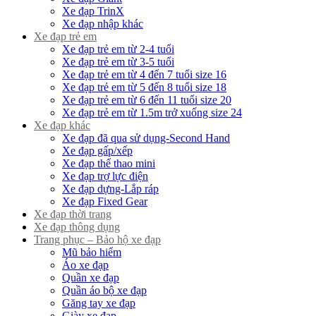
Xe đạp TrinX
Xe đạp nhập khác
Xe đạp trẻ em
Xe đạp trẻ em từ 2-4 tuổi
Xe đạp trẻ em từ 3-5 tuổi
Xe đạp trẻ em từ 4 đến 7 tuổi size 16
Xe đạp trẻ em từ 5 đến 8 tuổi size 18
Xe đạp trẻ em từ 6 đến 11 tuổi size 20
Xe đạp trẻ em từ 1.5m trở xuống size 24
Xe đạp khác
Xe đạp đã qua sử dụng-Second Hand
Xe đạp gấp/xếp
Xe đạp thể thao mini
Xe đạp trợ lực điện
Xe đạp dựng-Lắp ráp
Xe đạp Fixed Gear
Xe đạp thời trang
Xe đạp thông dụng
Trang phục – Bảo hộ xe đạp
Mũ bảo hiểm
Áo xe đạp
Quần xe đạp
Quần áo bộ xe đạp
Găng tay xe đạp
Giày xe đạp