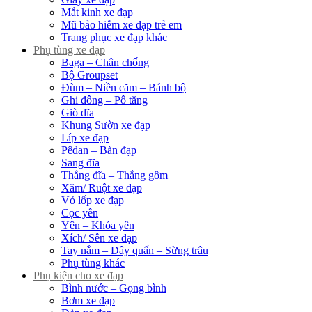
Mắt kinh xe đạp
Mũ bảo hiểm xe đạp trẻ em
Trang phục xe đạp khác
Phụ tùng xe đạp
Baga – Chân chống
Bộ Groupset
Đùm – Niền căm – Bánh bộ
Ghi đông – Pô tăng
Giò dĩa
Khung Sườn xe đạp
Líp xe đạp
Pêdan – Bàn đạp
Sang đĩa
Thắng đĩa – Thắng gôm
Xăm/ Ruột xe đạp
Vỏ lốp xe đạp
Cọc yên
Yên – Khóa yên
Xích/ Sên xe đạp
Tay nắm – Dây quấn – Sừng trâu
Phụ tùng khác
Phụ kiện cho xe đạp
Bình nước – Gọng bình
Bơm xe đạp