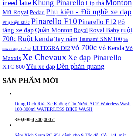
Monton
Khung Pinarello
ineed latte
Líp thả
Phụ kiện - Đồ nghề xe đạp
Mũ Royal
Pedan
Pinarello F10
Pinarello F12
Pô
Phụ kiện khác
ruột
tăng xe đạp
Quần Monton
Royal Baby
Royal
Ruột kenda
700c
Tay nắm
Tsunami SNM100
Túi
vỏ 700c
Vỏ Kenda
ULTEGRA DI2
Vỏ
treo xe đạp - Giỏ Rổ
Xe Chevaux
Xe đạp Pinarello
Maxxis
Đèn phản quang
Yên xe đạp
XTC 800
SẢN PHẨM MỚI
Dung Dịch Rửa Xe Không Cần Nước ACE Waterless Wash
100-300ml WATERLESS BIKE WASH
330,000
₫
300,000
₫
Sên/ Xích Sram PC-951 dành cho 9 Tốc độ, Có 114L mắt