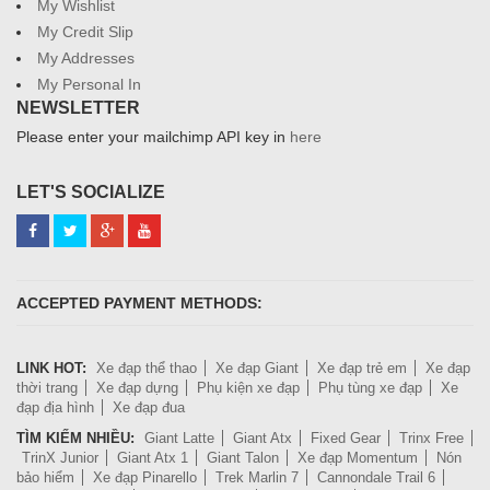
My Wishlist
My Credit Slip
My Addresses
My Personal In
NEWSLETTER
Please enter your mailchimp API key in
here
LET'S SOCIALIZE
ACCEPTED PAYMENT METHODS:
LINK HOT:
Xe đạp thể thao
Xe đạp Giant
Xe đạp trẻ em
Xe đạp
thời trang
Xe đạp dựng
Phụ kiện xe đạp
Phụ tùng xe đạp
Xe
đạp địa hình
Xe đạp đua
TÌM KIẾM NHIỀU:
Giant Latte
Giant Atx
Fixed Gear
Trinx Free
TrinX Junior
Giant Atx 1
Giant Talon
Xe đạp Momentum
Nón
bảo hiểm
Xe đạp Pinarello
Trek Marlin 7
Cannondale Trail 6