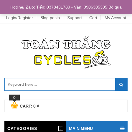
Home
Hotline/ Zalo: Tiến: 0378431789 - Vân: 0906305305
Bỏ qua
Login/Register
Blog posts
Support
Cart
My Account
0
CART:
0
₫
CATEGORIES
MAIN MENU