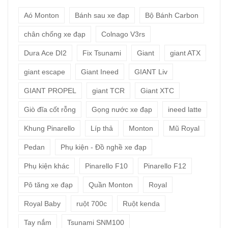
Aó Monton
Bánh sau xe đạp
Bộ Bánh Carbon
chân chống xe đạp
Colnago V3rs
Dura Ace DI2
Fix Tsunami
Giant
giant ATX
giant escape
Giant Ineed
GIANT Liv
GIANT PROPEL
giant TCR
Giant XTC
Giò đĩa cốt rỗng
Gọng nước xe đạp
ineed latte
Khung Pinarello
Líp thả
Monton
Mũ Royal
Pedan
Phụ kiện - Đồ nghề xe đạp
Phụ kiện khác
Pinarello F10
Pinarello F12
Pô tăng xe đạp
Quần Monton
Royal
Royal Baby
ruột 700c
Ruột kenda
Tay nắm
Tsunami SNM100