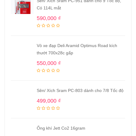
Sên/ Xích Sram PC-951 dành cho 9 Tốc độ,
Có 114L mắt
590,000
₫
Vỏ xe đạp Deli Aramid Optimus Road kích
thướt 700x28c gấp
550,000
₫
Sên/ Xích Sram PC-803 dành cho 7/8 Tốc độ
499,000
₫
Ống khí Jett Co2 16gram