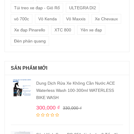
Túi treo xe đạp - Giỏ Rổ
ULTEGRA DI2
vỏ 700c
Vỏ Kenda
Vỏ Maxxis
Xe Chevaux
Xe đạp Pinarello
XTC 800
Yên xe đạp
Đèn phản quang
SẢN PHẨM MỚI
Dung Dịch Rửa Xe Không Cần Nước ACE
Waterless Wash 100-300ml WATERLESS
BIKE WASH
300,000
₫
330,000
₫