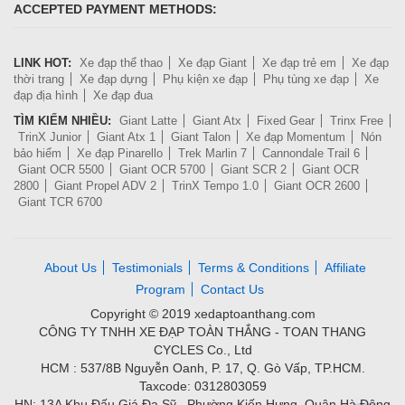
ACCEPTED PAYMENT METHODS:
LINK HOT:
Xe đạp thể thao
Xe đạp Giant
Xe đạp trẻ em
Xe đạp
thời trang
Xe đạp dựng
Phụ kiện xe đạp
Phụ tùng xe đạp
Xe
đạp địa hình
Xe đạp đua
TÌM KIẾM NHIỀU:
Giant Latte
Giant Atx
Fixed Gear
Trinx Free
TrinX Junior
Giant Atx 1
Giant Talon
Xe đạp Momentum
Nón
bảo hiểm
Xe đạp Pinarello
Trek Marlin 7
Cannondale Trail 6
Giant OCR 5500
Giant OCR 5700
Giant SCR 2
Giant OCR
2800
Giant Propel ADV 2
TrinX Tempo 1.0
Giant OCR 2600
Giant TCR 6700
About Us
Testimonials
Terms & Conditions
Affiliate
Program
Contact Us
Copyright © 2019 xedaptoanthang.com
CÔNG TY TNHH XE ĐẠP TOÀN THẮNG - TOAN THANG
CYCLES Co., Ltd
HCM : 537/8B Nguyễn Oanh, P. 17, Q. Gò Vấp, TP.HCM.
Taxcode: 0312803059
HN: 13A Khu Đấu Giá Đa Sỹ , Phường Kiến Hưng, Quận Hà Đông