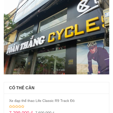
CÓ THỂ CẦN
Xe đạp thể thao Life Classic R9 Track Đỏ
7,299,000
₫
7,600,000
₫