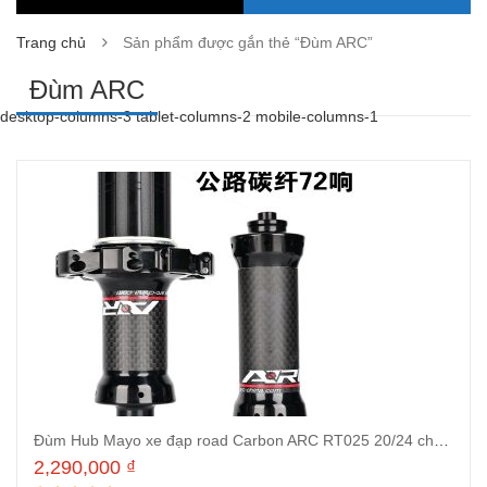
Trang chủ
Sản phẩm được gắn thẻ “Đùm ARC”
Đùm ARC
desktop-columns-3 tablet-columns-2 mobile-columns-1
Đùm Hub Mayo xe đạp road Carbon ARC RT025 20/24 chuẩn QR căm thẳng, líp từ 8 tới 11 tốc độ
2,290,000
₫