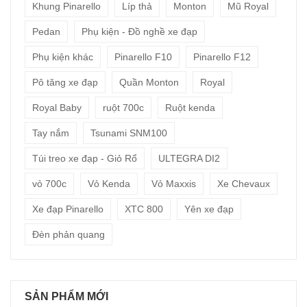
Khung Pinarello
Líp thả
Monton
Mũ Royal
Pedan
Phụ kiện - Đồ nghề xe đạp
Phụ kiện khác
Pinarello F10
Pinarello F12
Pô tăng xe đạp
Quần Monton
Royal
Royal Baby
ruột 700c
Ruột kenda
Tay nắm
Tsunami SNM100
Túi treo xe đạp - Giỏ Rổ
ULTEGRA DI2
vỏ 700c
Vỏ Kenda
Vỏ Maxxis
Xe Chevaux
Xe đạp Pinarello
XTC 800
Yên xe đạp
Đèn phản quang
SẢN PHẨM MỚI