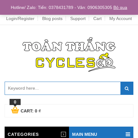
Home
Hotline/ Zalo: Tiến: 0378431789 - Vân: 0906305305
Bỏ qua
Login/Register
Blog posts
Support
Cart
My Account
0
CART:
0
₫
CATEGORIES
MAIN MENU