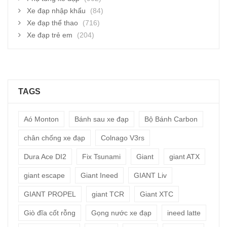
Xe đạp nhập khẩu
(84)
Xe đạp thể thao
(716)
Xe đạp trẻ em
(204)
TAGS
Aó Monton
Bánh sau xe đạp
Bộ Bánh Carbon
chân chống xe đạp
Colnago V3rs
Dura Ace DI2
Fix Tsunami
Giant
giant ATX
giant escape
Giant Ineed
GIANT Liv
GIANT PROPEL
giant TCR
Giant XTC
Giò đĩa cốt rỗng
Gọng nước xe đạp
ineed latte