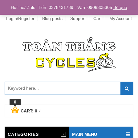
Home
Hotline/ Zalo: Tiến: 0378431789 - Vân: 0906305305
Bỏ qua
Login/Register
Blog posts
Support
Cart
My Account
0
CART:
0
₫
CATEGORIES
MAIN MENU