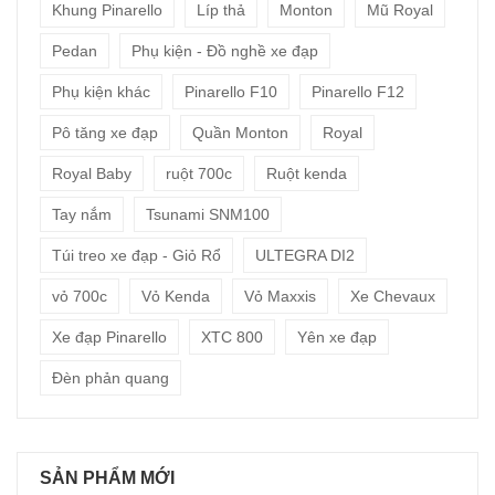
Khung Pinarello
Líp thả
Monton
Mũ Royal
Pedan
Phụ kiện - Đồ nghề xe đạp
Phụ kiện khác
Pinarello F10
Pinarello F12
Pô tăng xe đạp
Quần Monton
Royal
Royal Baby
ruột 700c
Ruột kenda
Tay nắm
Tsunami SNM100
Túi treo xe đạp - Giỏ Rổ
ULTEGRA DI2
vỏ 700c
Vỏ Kenda
Vỏ Maxxis
Xe Chevaux
Xe đạp Pinarello
XTC 800
Yên xe đạp
Đèn phản quang
SẢN PHẨM MỚI