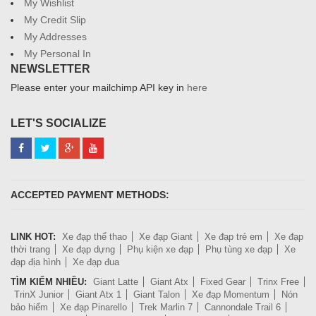
My Wishlist
My Credit Slip
My Addresses
My Personal In
NEWSLETTER
Please enter your mailchimp API key in
here
LET'S SOCIALIZE
ACCEPTED PAYMENT METHODS:
LINK HOT:
Xe đạp thể thao
Xe đạp Giant
Xe đạp trẻ em
Xe đạp
thời trang
Xe đạp dựng
Phụ kiện xe đạp
Phụ tùng xe đạp
Xe
đạp địa hình
Xe đạp đua
TÌM KIẾM NHIỀU:
Giant Latte
Giant Atx
Fixed Gear
Trinx Free
TrinX Junior
Giant Atx 1
Giant Talon
Xe đạp Momentum
Nón
bảo hiểm
Xe đạp Pinarello
Trek Marlin 7
Cannondale Trail 6