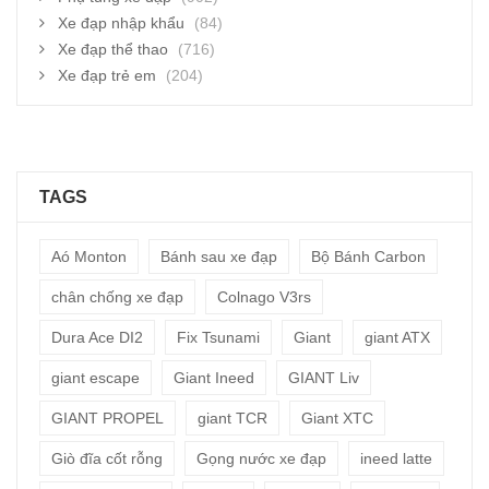
Xe đạp nhập khẩu
(84)
Xe đạp thể thao
(716)
Xe đạp trẻ em
(204)
TAGS
Aó Monton
Bánh sau xe đạp
Bộ Bánh Carbon
chân chống xe đạp
Colnago V3rs
Dura Ace DI2
Fix Tsunami
Giant
giant ATX
giant escape
Giant Ineed
GIANT Liv
GIANT PROPEL
giant TCR
Giant XTC
Giò đĩa cốt rỗng
Gọng nước xe đạp
ineed latte