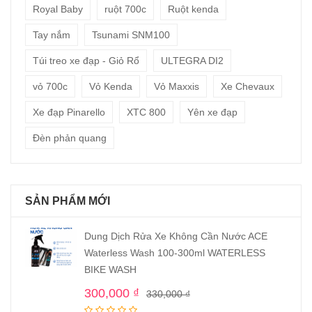
Royal Baby
ruột 700c
Ruột kenda
Tay nắm
Tsunami SNM100
Túi treo xe đạp - Giỏ Rổ
ULTEGRA DI2
vỏ 700c
Vỏ Kenda
Vỏ Maxxis
Xe Chevaux
Xe đạp Pinarello
XTC 800
Yên xe đạp
Đèn phản quang
SẢN PHẨM MỚI
Dung Dịch Rửa Xe Không Cần Nước ACE
Waterless Wash 100-300ml WATERLESS
BIKE WASH
300,000
₫
330,000
₫