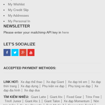
My Wishlist
My Credit Slip
My Addresses
My Personal In
NEWSLETTER
Please enter your mailchimp API key in
here
LET'S SOCIALIZE
ACCEPTED PAYMENT METHODS:
LINK HOT:
Xe đạp thể thao
Xe đạp Giant
Xe đạp trẻ em
Xe đạp
thời trang
Xe đạp dựng
Phụ kiện xe đạp
Phụ tùng xe đạp
Xe
đạp địa hình
Xe đạp đua
TÌM KIẾM NHIỀU:
Giant Latte
Giant Atx
Fixed Gear
Trinx Free
TrinX Junior
Giant Atx 1
Giant Talon
Xe đạp Momentum
Nón