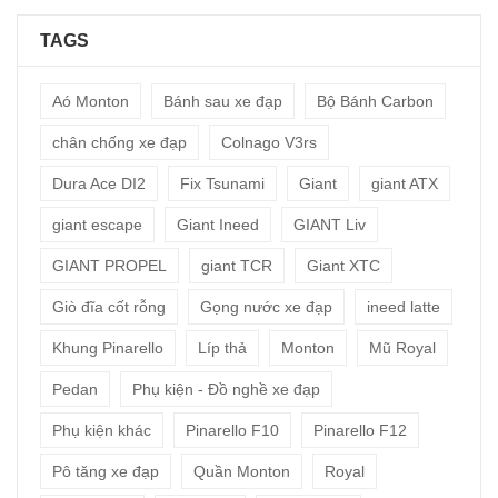
TAGS
Aó Monton
Bánh sau xe đạp
Bộ Bánh Carbon
chân chống xe đạp
Colnago V3rs
Dura Ace DI2
Fix Tsunami
Giant
giant ATX
giant escape
Giant Ineed
GIANT Liv
GIANT PROPEL
giant TCR
Giant XTC
Giò đĩa cốt rỗng
Gọng nước xe đạp
ineed latte
Khung Pinarello
Líp thả
Monton
Mũ Royal
Pedan
Phụ kiện - Đồ nghề xe đạp
Phụ kiện khác
Pinarello F10
Pinarello F12
Pô tăng xe đạp
Quần Monton
Royal