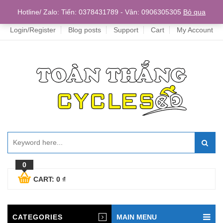
Home
Hotline/ Zalo: Tiến: 0378431789 - Vân: 0906305305
Bỏ qua
Login/Register
Blog posts
Support
Cart
My Account
0
CART:
0
₫
CATEGORIES
MAIN MENU