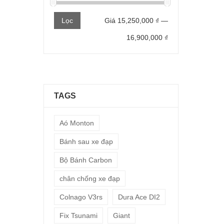
Giá
Giá
Lọc
Giá
15,250,000 ₫
—
thấp
cao
16,900,000 ₫
nhất
nhất
TAGS
Aó Monton
Bánh sau xe đạp
Bộ Bánh Carbon
chân chống xe đạp
Colnago V3rs
Dura Ace DI2
Fix Tsunami
Giant