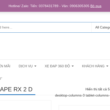
Login/R
Hotline/ Zalo: Tiến: 0378431789 - Vân: 0906305305
Bỏ qua
All Categ
N MÃI
DỊCH VỤ
XE ĐẠP 360 ĐỘ
KHÁCH HÀNG
D”
APE RX 2 D
Hiển thị tất cả 
desktop-columns-3 tablet-columns