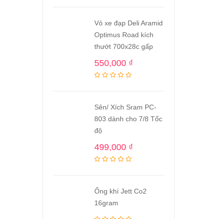
Vỏ xe đạp Deli Aramid
Optimus Road kích
thướt 700x28c gấp
550,000
₫
Sên/ Xích Sram PC-
803 dành cho 7/8 Tốc
độ
499,000
₫
Ống khí Jett Co2
16gram