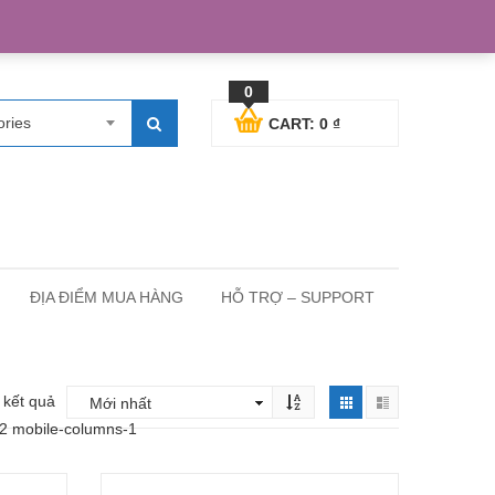
egister
Blog posts
Support
Cart
My Account
0
ories
CART:
0
₫
ĐỊA ĐIỂM MUA HÀNG
HỖ TRỢ – SUPPORT
5 kết quả
-2 mobile-columns-1