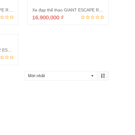
Xe đạp thể thao GIANT ESCAPE RX 2 D 2023 Đỏ
Xe đạp thể thao GIANT ESCAPE RX 2 D 2023 Xanh
16,900,000
₫
ng
Thêm vào giỏ hàng
Xe Đạp Thể Thao GIANT 2022 ESCAPE RX 2 D Đen
ng