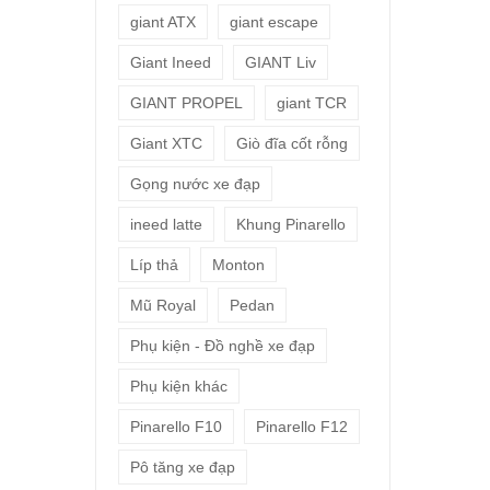
giant ATX
giant escape
Giant Ineed
GIANT Liv
GIANT PROPEL
giant TCR
Giant XTC
Giò đĩa cốt rỗng
Gọng nước xe đạp
ineed latte
Khung Pinarello
Líp thả
Monton
Mũ Royal
Pedan
Phụ kiện - Đồ nghề xe đạp
Phụ kiện khác
Pinarello F10
Pinarello F12
Pô tăng xe đạp