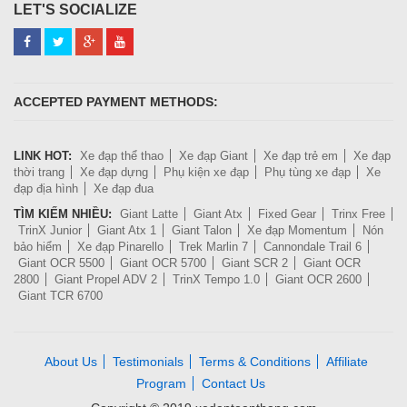
LET'S SOCIALIZE
ACCEPTED PAYMENT METHODS:
LINK HOT:
Xe đạp thể thao
Xe đạp Giant
Xe đạp trẻ em
Xe đạp
thời trang
Xe đạp dựng
Phụ kiện xe đạp
Phụ tùng xe đạp
Xe
đạp địa hình
Xe đạp đua
TÌM KIẾM NHIỀU:
Giant Latte
Giant Atx
Fixed Gear
Trinx Free
TrinX Junior
Giant Atx 1
Giant Talon
Xe đạp Momentum
Nón
bảo hiểm
Xe đạp Pinarello
Trek Marlin 7
Cannondale Trail 6
Giant OCR 5500
Giant OCR 5700
Giant SCR 2
Giant OCR
2800
Giant Propel ADV 2
TrinX Tempo 1.0
Giant OCR 2600
Giant TCR 6700
About Us
Testimonials
Terms & Conditions
Affiliate
Program
Contact Us