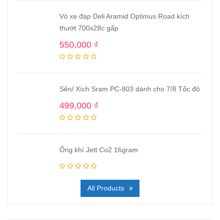
Vỏ xe đạp Deli Aramid Optimus Road kích
thướt 700x28c gấp
550,000
₫
Sên/ Xích Sram PC-803 dành cho 7/8 Tốc độ
499,000
₫
Ống khí Jett Co2 16gram
All Products