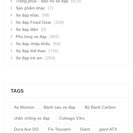
Trang phục - Bảo hộ xe đạp
(419)
Sản phẩm khác
(7)
Xe đạp khác
(98)
Xe đạp Fixed Gear
(104)
Xe đạp điện
(0)
Phụ tùng xe đạp
(902)
Xe đạp nhập khẩu
(84)
Xe đạp thể thao
(716)
Xe đạp trẻ em
(204)
TAGS
Aó Monton
Bánh sau xe đạp
Bộ Bánh Carbon
chân chống xe đạp
Colnago V3rs
Dura Ace DI2
Fix Tsunami
Giant
giant ATX