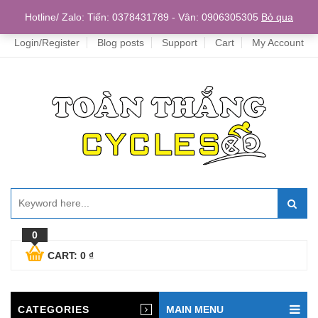
Home
Hotline/ Zalo: Tiến: 0378431789 - Vân: 0906305305
Bỏ qua
Login/Register
Blog posts
Support
Cart
My Account
0
CART:
0
₫
CATEGORIES
MAIN MENU