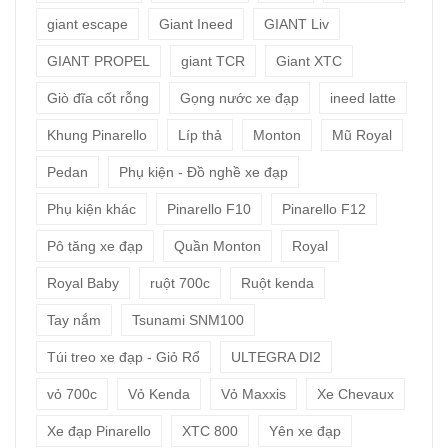
giant escape
Giant Ineed
GIANT Liv
GIANT PROPEL
giant TCR
Giant XTC
Giò đĩa cốt rỗng
Gọng nước xe đạp
ineed latte
Khung Pinarello
Líp thả
Monton
Mũ Royal
Pedan
Phụ kiện - Đồ nghề xe đạp
Phụ kiện khác
Pinarello F10
Pinarello F12
Pô tăng xe đạp
Quần Monton
Royal
Royal Baby
ruột 700c
Ruột kenda
Tay nắm
Tsunami SNM100
Túi treo xe đạp - Giỏ Rổ
ULTEGRA DI2
vỏ 700c
Vỏ Kenda
Vỏ Maxxis
Xe Chevaux
Xe đạp Pinarello
XTC 800
Yên xe đạp