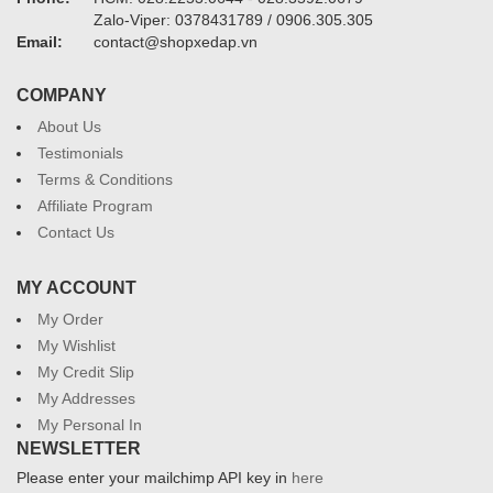
Zalo-Viper: 0378431789 / 0906.305.305
Email:
contact@shopxedap.vn
COMPANY
About Us
Testimonials
Terms & Conditions
Affiliate Program
Contact Us
MY ACCOUNT
My Order
My Wishlist
My Credit Slip
My Addresses
My Personal In
NEWSLETTER
Please enter your mailchimp API key in
here