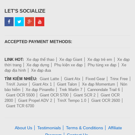
LET'S SOCIALIZE
ACCEPTED PAYMENT METHODS:
LINK HOT:
Xe đạp thể thao
Xe đạp Giant
Xe đạp trẻ em
Xe đạp
thời trang
Xe đạp dựng
Phụ kiện xe đạp
Phụ tùng xe đạp
Xe
đạp địa hình
Xe đạp đua
TÌM KIẾM NHIỀU:
Giant Latte
Giant Atx
Fixed Gear
Trinx Free
TrinX Junior
Giant Atx 1
Giant Talon
Xe đạp Momentum
Nón
bảo hiểm
Xe đạp Pinarello
Trek Marlin 7
Cannondale Trail 6
Giant OCR 5500
Giant OCR 5700
Giant SCR 2
Giant OCR
2800
Giant Propel ADV 2
TrinX Tempo 1.0
Giant OCR 2600
Giant TCR 6700
About Us
Testimonials
Terms & Conditions
Affiliate
Program
Contact Us