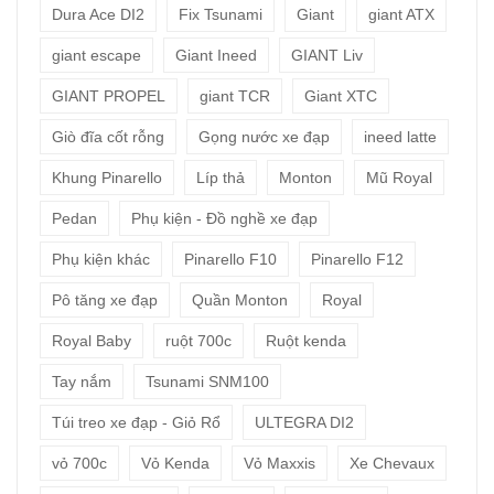
Dura Ace DI2
Fix Tsunami
Giant
giant ATX
giant escape
Giant Ineed
GIANT Liv
GIANT PROPEL
giant TCR
Giant XTC
Giò đĩa cốt rỗng
Gọng nước xe đạp
ineed latte
Khung Pinarello
Líp thả
Monton
Mũ Royal
Pedan
Phụ kiện - Đồ nghề xe đạp
Phụ kiện khác
Pinarello F10
Pinarello F12
Pô tăng xe đạp
Quần Monton
Royal
Royal Baby
ruột 700c
Ruột kenda
Tay nắm
Tsunami SNM100
Túi treo xe đạp - Giỏ Rổ
ULTEGRA DI2
vỏ 700c
Vỏ Kenda
Vỏ Maxxis
Xe Chevaux