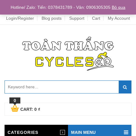
Home
Hotline/ Zalo: Tiến: 0378431789 - Vân: 0906305305
Bỏ qua
Login/Register
Blog posts
Support
Cart
My Account
0
CART:
0
₫
CATEGORIES
MAIN MENU