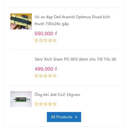
Vỏ xe đạp Deli Aramid Optimus Road kích
thướt 700x28c gấp
550,000
₫
Sên/ Xích Sram PC-803 dành cho 7/8 Tốc độ
499,000
₫
Ống khí Jett Co2 16gram
All Products