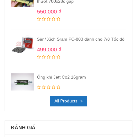
thướt 700x28c gấp
550,000
₫
Sên/ Xích Sram PC-803 dành cho 7/8 Tốc độ
499,000
₫
Ống khí Jett Co2 16gram
All Products
ĐÁNH GIÁ