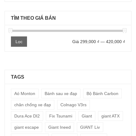
TÌM THEO GIÁ BÁN
Giá
Giá
Lọc
Giá
299,000 ₫
—
420,000 ₫
thấp
cao
nhất
nhất
TAGS
Aó Monton
Bánh sau xe đạp
Bộ Bánh Carbon
chân chống xe đạp
Colnago V3rs
Dura Ace DI2
Fix Tsunami
Giant
giant ATX
giant escape
Giant Ineed
GIANT Liv