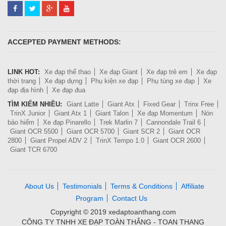
ACCEPTED PAYMENT METHODS:
LINK HOT:
Xe đạp thể thao
Xe đạp Giant
Xe đạp trẻ em
Xe đạp
thời trang
Xe đạp dựng
Phụ kiện xe đạp
Phụ tùng xe đạp
Xe
đạp địa hình
Xe đạp đua
TÌM KIẾM NHIỀU:
Giant Latte
Giant Atx
Fixed Gear
Trinx Free
TrinX Junior
Giant Atx 1
Giant Talon
Xe đạp Momentum
Nón
bảo hiểm
Xe đạp Pinarello
Trek Marlin 7
Cannondale Trail 6
Giant OCR 5500
Giant OCR 5700
Giant SCR 2
Giant OCR
2800
Giant Propel ADV 2
TrinX Tempo 1.0
Giant OCR 2600
Giant TCR 6700
About Us
Testimonials
Terms & Conditions
Affiliate
Program
Contact Us
Copyright © 2019 xedaptoanthang.com
CÔNG TY TNHH XE ĐẠP TOÀN THẮNG - TOAN THANG