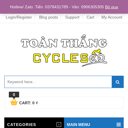
Home
Hotline/ Zalo: Tiến: 0378431789 - Vân: 0906305305
Bỏ qua
Login/Register
Blog posts
Support
Cart
My Account
0
CART:
0
₫
CATEGORIES
MAIN MENU