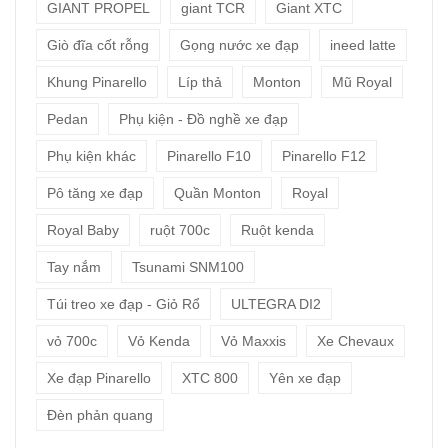
GIANT PROPEL
giant TCR
Giant XTC
Giò đĩa cốt rỗng
Gọng nước xe đạp
ineed latte
Khung Pinarello
Líp thả
Monton
Mũ Royal
Pedan
Phụ kiện - Đồ nghề xe đạp
Phụ kiện khác
Pinarello F10
Pinarello F12
Pô tăng xe đạp
Quần Monton
Royal
Royal Baby
ruột 700c
Ruột kenda
Tay nắm
Tsunami SNM100
Túi treo xe đạp - Giỏ Rổ
ULTEGRA DI2
vỏ 700c
Vỏ Kenda
Vỏ Maxxis
Xe Chevaux
Xe đạp Pinarello
XTC 800
Yên xe đạp
Đèn phản quang