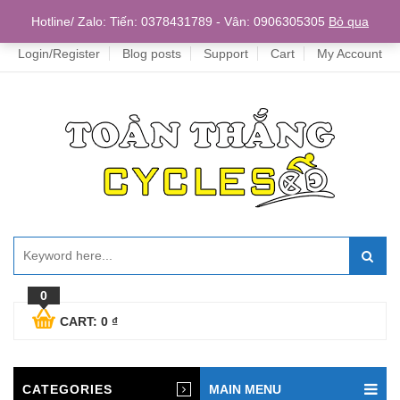
Home
Hotline/ Zalo: Tiến: 0378431789 - Vân: 0906305305
Bỏ qua
Login/Register
Blog posts
Support
Cart
My Account
0
CART:
0
₫
CATEGORIES
MAIN MENU