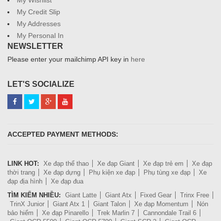
My Wishlist
My Credit Slip
My Addresses
My Personal In
NEWSLETTER
Please enter your mailchimp API key in
here
LET'S SOCIALIZE
ACCEPTED PAYMENT METHODS:
LINK HOT:
Xe đạp thể thao
Xe đạp Giant
Xe đạp trẻ em
Xe đạp
thời trang
Xe đạp dựng
Phụ kiện xe đạp
Phụ tùng xe đạp
Xe
đạp địa hình
Xe đạp đua
TÌM KIẾM NHIỀU:
Giant Latte
Giant Atx
Fixed Gear
Trinx Free
TrinX Junior
Giant Atx 1
Giant Talon
Xe đạp Momentum
Nón
bảo hiểm
Xe đạp Pinarello
Trek Marlin 7
Cannondale Trail 6