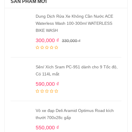
SẢN PHẨM MỚI
Dung Dịch Rửa Xe Không Cần Nước ACE
Waterless Wash 100-300ml WATERLESS
BIKE WASH
300,000
₫
330,000
₫
Sên/ Xích Sram PC-951 dành cho 9 Tốc độ,
Có 114L mắt
590,000
₫
Vỏ xe đạp Deli Aramid Optimus Road kích
thướt 700x28c gấp
550,000
₫