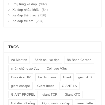
Phụ tùng xe đạp
(902)
Xe đạp nhập khẩu
(84)
Xe đạp thể thao
(716)
Xe đạp trẻ em
(204)
TAGS
Aó Monton
Bánh sau xe đạp
Bộ Bánh Carbon
chân chống xe đạp
Colnago V3rs
Dura Ace DI2
Fix Tsunami
Giant
giant ATX
giant escape
Giant Ineed
GIANT Liv
GIANT PROPEL
giant TCR
Giant XTC
Giò đĩa cốt rỗng
Gọng nước xe đạp
ineed latte