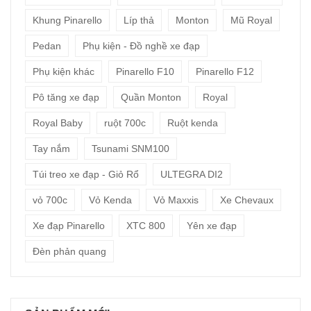
Khung Pinarello
Líp thả
Monton
Mũ Royal
Pedan
Phụ kiện - Đồ nghề xe đạp
Phụ kiện khác
Pinarello F10
Pinarello F12
Pô tăng xe đạp
Quần Monton
Royal
Royal Baby
ruột 700c
Ruột kenda
Tay nắm
Tsunami SNM100
Túi treo xe đạp - Giỏ Rổ
ULTEGRA DI2
vỏ 700c
Vỏ Kenda
Vỏ Maxxis
Xe Chevaux
Xe đạp Pinarello
XTC 800
Yên xe đạp
Đèn phản quang