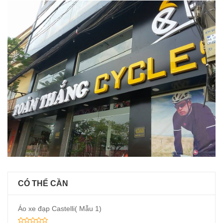
CÓ THỂ CẦN
Áo xe đạp Castelli( Mẫu 1)