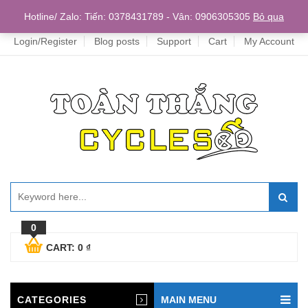
Home
Hotline/ Zalo: Tiến: 0378431789 - Vân: 0906305305
Bỏ qua
Login/Register
Blog posts
Support
Cart
My Account
0
CART:
0
₫
CATEGORIES
MAIN MENU