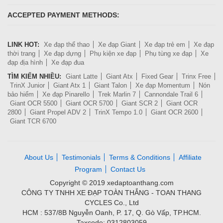
ACCEPTED PAYMENT METHODS:
LINK HOT:
Xe đạp thể thao
Xe đạp Giant
Xe đạp trẻ em
Xe đạp
thời trang
Xe đạp dựng
Phụ kiện xe đạp
Phụ tùng xe đạp
Xe
đạp địa hình
Xe đạp đua
TÌM KIẾM NHIỀU:
Giant Latte
Giant Atx
Fixed Gear
Trinx Free
TrinX Junior
Giant Atx 1
Giant Talon
Xe đạp Momentum
Nón
bảo hiểm
Xe đạp Pinarello
Trek Marlin 7
Cannondale Trail 6
Giant OCR 5500
Giant OCR 5700
Giant SCR 2
Giant OCR
2800
Giant Propel ADV 2
TrinX Tempo 1.0
Giant OCR 2600
Giant TCR 6700
About Us
Testimonials
Terms & Conditions
Affiliate
Program
Contact Us
Copyright © 2019 xedaptoanthang.com
CÔNG TY TNHH XE ĐẠP TOÀN THẮNG - TOAN THANG
CYCLES Co., Ltd
HCM : 537/8B Nguyễn Oanh, P. 17, Q. Gò Vấp, TP.HCM.
Taxcode: 0312803059