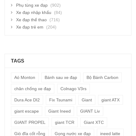
Phụ tùng xe đạp
(902)
Xe đạp nhập khẩu
(84)
Xe đạp thể thao
(716)
Xe đạp trẻ em
(204)
TAGS
Aó Monton
Bánh sau xe đạp
Bộ Bánh Carbon
chân chống xe đạp
Colnago V3rs
Dura Ace DI2
Fix Tsunami
Giant
giant ATX
giant escape
Giant Ineed
GIANT Liv
GIANT PROPEL
giant TCR
Giant XTC
Giò đĩa cốt rỗng
Gọng nước xe đạp
ineed latte