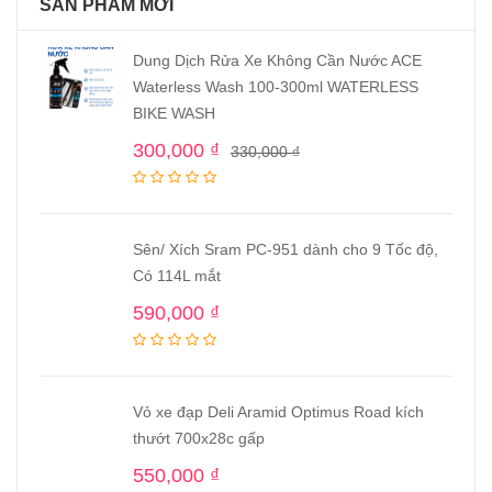
SẢN PHẨM MỚI
Dung Dịch Rửa Xe Không Cần Nước ACE
Waterless Wash 100-300ml WATERLESS
BIKE WASH
300,000
₫
330,000
₫
Sên/ Xích Sram PC-951 dành cho 9 Tốc độ,
Có 114L mắt
590,000
₫
Vỏ xe đạp Deli Aramid Optimus Road kích
thướt 700x28c gấp
550,000
₫