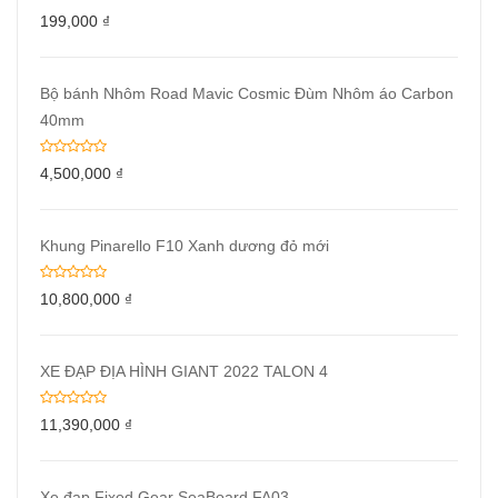
199,000
₫
Bộ bánh Nhôm Road Mavic Cosmic Đùm Nhôm áo Carbon
40mm
4,500,000
₫
Khung Pinarello F10 Xanh dương đỏ mới
10,800,000
₫
XE ĐẠP ĐỊA HÌNH GIANT 2022 TALON 4
11,390,000
₫
Xe đạp Fixed Gear SeaBoard FA03