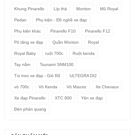
Khung Pinarello
Líp thả
Monton
Mũ Royal
Pedan
Phụ kiện - Đồ nghề xe đạp
Phụ kiện khác
Pinarello F10
Pinarello F12
Pô tăng xe đạp
Quần Monton
Royal
Royal Baby
ruột 700c
Ruột kenda
Tay nắm
Tsunami SNM100
Túi treo xe đạp - Giỏ Rổ
ULTEGRA DI2
vỏ 700c
Vỏ Kenda
Vỏ Maxxis
Xe Chevaux
Xe đạp Pinarello
XTC 800
Yên xe đạp
Đèn phản quang