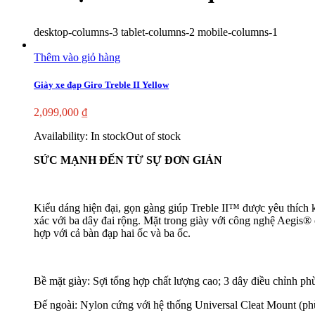
desktop-columns-3 tablet-columns-2 mobile-columns-1
Thêm vào giỏ hàng
Giày xe đạp Giro Treble II Yellow
2,099,000
₫
Availability:
In stock
Out of stock
SỨC MẠNH ĐẾN TỪ SỰ ĐƠN GIẢN
Kiểu dáng hiện đại, gọn gàng giúp Treble II™ được yêu thích 
xác với ba dây đai rộng. Mặt trong giày với công nghệ Aegis
hợp với cả bàn đạp hai ốc và ba ốc.
Bề mặt giày: Sợi tổng hợp chất lượng cao; 3 dây điều chỉnh ph
Đế ngoài: Nylon cứng với hệ thống Universal Cleat Mount (ph