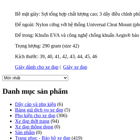
Bề mặt giày: Sợi tổng hợp chất lượng cao; 3 dây điều chỉnh ph
Đế ngoài: Nylon cứng với hệ thống Universal Cleat Mount (ph
Đế trong: Khuôn EVA và công nghệ chống khuẩn Aegis® bảo 
Trọng lượng: 290 gram (size 42)
Kích thước: 39, 40, 41, 42, 43, 44, 45, 46
Giày dành cho xe đạp
|
Giày xe đạp
Danh mục sản phẩm
Dây cáp và phụ kiện
(6)
Bảng giá dịch vụ xe đạp
(5)
Phụ kiện cho xe đạp
(306)
Xe đạp thời trang
(94)
Xe đạp thông dụng
(0)
Sản phẩm
(0)
Trang phục - Bảo hộ xe đạp
(419)