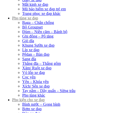
Mắt kinh xe đạp
Mũ bảo hiểm xe đạp trẻ em
Trang phục xe đạp khác
Phụ tùng xe đạp
Baga – Chân chống
Bộ Groupset
Đùm – Niền căm – Bánh bộ
Ghi đông – Pô tăng
Giò dĩa
Khung Sườn xe đạp
Líp xe đạp
Pêdan – Bàn đạp
Sang đĩa
Thắng đĩa – Thắng gôm
Xăm/ Ruột xe đạp
Vỏ lốp xe đạp
Cọc yên
Yên – Khóa yên
Xích/ Sên xe đạp
Tay nắm – Dây quấn – Sừng trâu
Phụ tùng khác
Phụ kiện cho xe đạp
Bình nước – Gọng bình
Bơm xe đạp