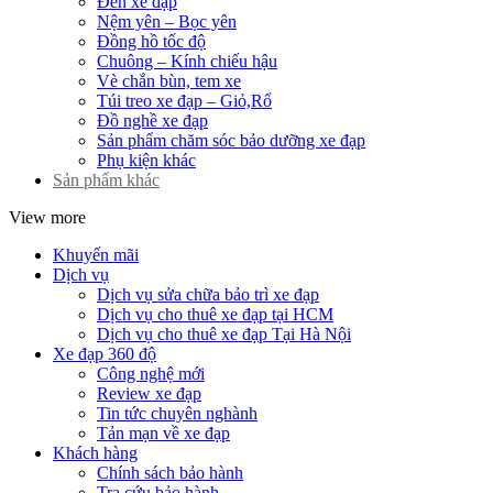
Đèn xe đạp
Nệm yên – Bọc yên
Đồng hồ tốc độ
Chuông – Kính chiếu hậu
Vè chắn bùn, tem xe
Túi treo xe đạp – Giỏ,Rổ
Đồ nghề xe đạp
Sản phẩm chăm sóc bảo dưỡng xe đạp
Phụ kiện khác
Sản phẩm khác
View more
Khuyến mãi
Dịch vụ
Dịch vụ sửa chữa bảo trì xe đạp
Dịch vụ cho thuê xe đạp tại HCM
Dịch vụ cho thuê xe đạp Tại Hà Nội
Xe đạp 360 độ
Công nghệ mới
Review xe đạp
Tin tức chuyên nghành
Tản mạn về xe đạp
Khách hàng
Chính sách bảo hành
Tra cứu bảo hành