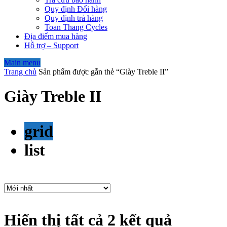
Quy định Đổi hàng
Quy định trả hàng
Toan Thang Cycles
Địa điểm mua hàng
Hỗ trợ – Support
Main menu
Trang chủ
Sản phẩm được gắn thẻ “Giày Treble II”
Giày Treble II
grid
list
Hiển thị tất cả 2 kết quả