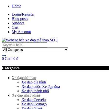
Home
Login/Register
Blog posts
Support
Cart
My Account
0
Cart:
0
₫
Categories
Xe đạp thể thao
Xe đạp địa hình
Xe đạp cuộc-Xe đạp đua
Xe đạp thành phố
Xe đạp nhập khẩu
Xe đạp Cervélo
Xe đạp Colnago
Xe đạp Giant