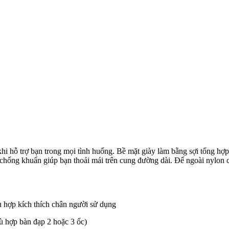
khi hỗ trợ bạn trong mọi tình huống. Bề mặt giày làm bằng sợi tổng hợ
® chống khuẩn giúp bạn thoải mái trên cung đường dài. Đế ngoài nylo
ù hợp kích thích chân người sử dụng
ù hợp bàn đạp 2 hoặc 3 ốc)