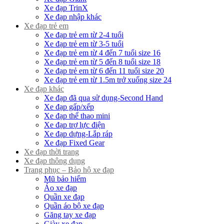
Xe đạp TrinX
Xe đạp nhập khác
Xe đạp trẻ em
Xe đạp trẻ em từ 2-4 tuổi
Xe đạp trẻ em từ 3-5 tuổi
Xe đạp trẻ em từ 4 đến 7 tuổi size 16
Xe đạp trẻ em từ 5 đến 8 tuổi size 18
Xe đạp trẻ em từ 6 đến 11 tuổi size 20
Xe đạp trẻ em từ 1.5m trở xuống size 24
Xe đạp khác
Xe đạp đã qua sử dụng-Second Hand
Xe đạp gấp/xếp
Xe đạp thể thao mini
Xe đạp trợ lực điện
Xe đạp dựng-Lắp ráp
Xe đạp Fixed Gear
Xe đạp thời trang
Xe đạp thông dụng
Trang phục – Bảo hộ xe đạp
Mũ bảo hiểm
Áo xe đạp
Quần xe đạp
Quần áo bộ xe đạp
Găng tay xe đạp
Giày xe đạp