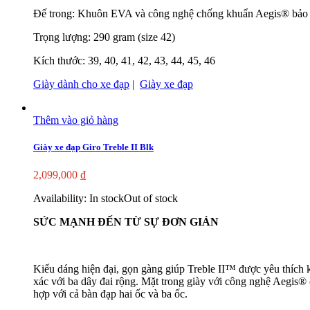
Đế trong: Khuôn EVA và công nghệ chống khuẩn Aegis® bảo 
Trọng lượng: 290 gram (size 42)
Kích thước: 39, 40, 41, 42, 43, 44, 45, 46
Giày dành cho xe đạp
|
Giày xe đạp
Thêm vào giỏ hàng
Giày xe đạp Giro Treble II Blk
2,099,000
₫
Availability:
In stock
Out of stock
SỨC MẠNH ĐẾN TỪ SỰ ĐƠN GIẢN
Kiểu dáng hiện đại, gọn gàng giúp Treble II™ được yêu thích 
xác với ba dây đai rộng. Mặt trong giày với công nghệ Aegis
hợp với cả bàn đạp hai ốc và ba ốc.