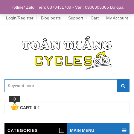
Home
Hotline/ Zalo: Tiến: 0378431789 - Vân: 0906305305
Bỏ qua
Login/Register
Blog posts
Support
Cart
My Account
0
CART:
0
₫
CATEGORIES
MAIN MENU