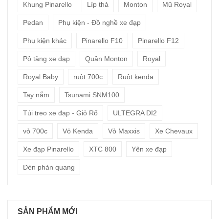
Khung Pinarello
Líp thả
Monton
Mũ Royal
Pedan
Phụ kiện - Đồ nghề xe đạp
Phụ kiện khác
Pinarello F10
Pinarello F12
Pô tăng xe đạp
Quần Monton
Royal
Royal Baby
ruột 700c
Ruột kenda
Tay nắm
Tsunami SNM100
Túi treo xe đạp - Giỏ Rổ
ULTEGRA DI2
vỏ 700c
Vỏ Kenda
Vỏ Maxxis
Xe Chevaux
Xe đạp Pinarello
XTC 800
Yên xe đạp
Đèn phản quang
SẢN PHẨM MỚI