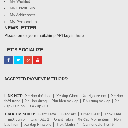
My Wishlist
My Credit Slip
My Addresses
My Personal In
NEWSLETTER
Please enter your mailchimp API key in
here
LET'S SOCIALIZE
ACCEPTED PAYMENT METHODS:
LINK HOT:
Xe đạp thể thao
Xe đạp Giant
Xe đạp trẻ em
Xe đạp
thời trang
Xe đạp dựng
Phụ kiện xe đạp
Phụ tùng xe đạp
Xe
đạp địa hình
Xe đạp đua
TÌM KIẾM NHIỀU:
Giant Latte
Giant Atx
Fixed Gear
Trinx Free
TrinX Junior
Giant Atx 1
Giant Talon
Xe đạp Momentum
Nón
bảo hiểm
Xe đạp Pinarello
Trek Marlin 7
Cannondale Trail 6