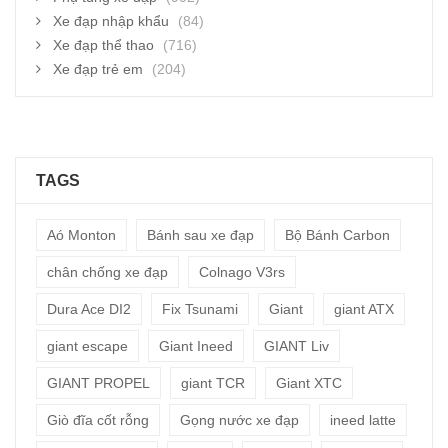
Xe đạp nhập khẩu
(84)
Xe đạp thể thao
(716)
Xe đạp trẻ em
(204)
TAGS
Aó Monton
Bánh sau xe đạp
Bộ Bánh Carbon
chân chống xe đạp
Colnago V3rs
Dura Ace DI2
Fix Tsunami
Giant
giant ATX
giant escape
Giant Ineed
GIANT Liv
GIANT PROPEL
giant TCR
Giant XTC
Giò đĩa cốt rỗng
Gọng nước xe đạp
ineed latte