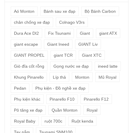
Aó Monton
Bánh sau xe đạp
Bộ Bánh Carbon
chân chống xe đạp
Colnago V3rs
Dura Ace DI2
Fix Tsunami
Giant
giant ATX
giant escape
Giant Ineed
GIANT Liv
GIANT PROPEL
giant TCR
Giant XTC
Giò đĩa cốt rỗng
Gọng nước xe đạp
ineed latte
Khung Pinarello
Líp thả
Monton
Mũ Royal
Pedan
Phụ kiện - Đồ nghề xe đạp
Phụ kiện khác
Pinarello F10
Pinarello F12
Pô tăng xe đạp
Quần Monton
Royal
Royal Baby
ruột 700c
Ruột kenda
Tay nắm
Tsunami SNM100