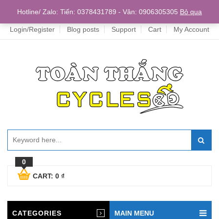
Home
Hotline/ Zalo: Tiến: 0378431789 - Vân: 0906305305
Bỏ qua
Login/Register
Blog posts
Support
Cart
My Account
0
CART:
0
₫
CATEGORIES
MAIN MENU