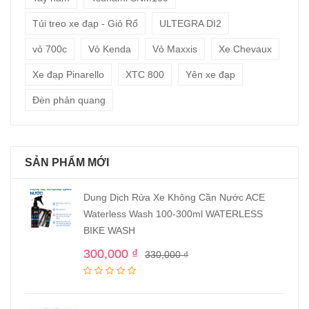
Túi treo xe đạp - Giỏ Rổ
ULTEGRA DI2
vỏ 700c
Vỏ Kenda
Vỏ Maxxis
Xe Chevaux
Xe đạp Pinarello
XTC 800
Yên xe đạp
Đèn phản quang
SẢN PHẨM MỚI
Dung Dịch Rửa Xe Không Cần Nước ACE
Waterless Wash 100-300ml WATERLESS
BIKE WASH
300,000
₫
330,000
₫