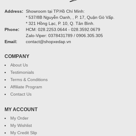
Address:
Showroom tại TP.Hồ Chí Minh:
* 537/8B Nguyễn Oanh, , P. 17, Quận Gò Vấp.
* 321 Hồng Lạc, P. 10, Q. Tân Bình.
Phone:
HCM: 028.2253.0644 - 028.3592.0679
Zalo-Viper: 0378431789 / 0906.305.305
Email:
contact@shopxedap.vn
COMPANY
About Us
Testimonials
Terms & Conditions
Affiliate Program
Contact Us
MY ACCOUNT
My Order
My Wishlist
My Credit Slip