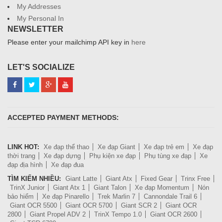
My Addresses
My Personal In
NEWSLETTER
Please enter your mailchimp API key in
here
LET'S SOCIALIZE
ACCEPTED PAYMENT METHODS:
LINK HOT:
Xe đạp thể thao
Xe đạp Giant
Xe đạp trẻ em
Xe đạp
thời trang
Xe đạp dựng
Phụ kiện xe đạp
Phụ tùng xe đạp
Xe
đạp địa hình
Xe đạp đua
TÌM KIẾM NHIỀU:
Giant Latte
Giant Atx
Fixed Gear
Trinx Free
TrinX Junior
Giant Atx 1
Giant Talon
Xe đạp Momentum
Nón
bảo hiểm
Xe đạp Pinarello
Trek Marlin 7
Cannondale Trail 6
Giant OCR 5500
Giant OCR 5700
Giant SCR 2
Giant OCR
2800
Giant Propel ADV 2
TrinX Tempo 1.0
Giant OCR 2600