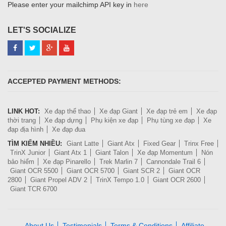
Please enter your mailchimp API key in
here
LET'S SOCIALIZE
ACCEPTED PAYMENT METHODS:
LINK HOT:
Xe đạp thể thao
Xe đạp Giant
Xe đạp trẻ em
Xe đạp
thời trang
Xe đạp dựng
Phụ kiện xe đạp
Phụ tùng xe đạp
Xe
đạp địa hình
Xe đạp đua
TÌM KIẾM NHIỀU:
Giant Latte
Giant Atx
Fixed Gear
Trinx Free
TrinX Junior
Giant Atx 1
Giant Talon
Xe đạp Momentum
Nón
bảo hiểm
Xe đạp Pinarello
Trek Marlin 7
Cannondale Trail 6
Giant OCR 5500
Giant OCR 5700
Giant SCR 2
Giant OCR
2800
Giant Propel ADV 2
TrinX Tempo 1.0
Giant OCR 2600
Giant TCR 6700
About Us
Testimonials
Terms & Conditions
Affiliate