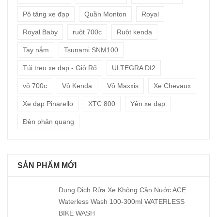
Pô tăng xe đạp
Quần Monton
Royal
Royal Baby
ruột 700c
Ruột kenda
Tay nắm
Tsunami SNM100
Túi treo xe đạp - Giỏ Rổ
ULTEGRA DI2
vỏ 700c
Vỏ Kenda
Vỏ Maxxis
Xe Chevaux
Xe đạp Pinarello
XTC 800
Yên xe đạp
Đèn phản quang
SẢN PHẨM MỚI
Dung Dịch Rửa Xe Không Cần Nước ACE
Waterless Wash 100-300ml WATERLESS
BIKE WASH