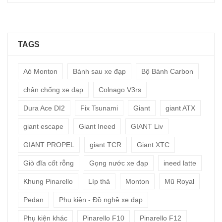
TAGS
Aó Monton
Bánh sau xe đạp
Bộ Bánh Carbon
chân chống xe đạp
Colnago V3rs
Dura Ace DI2
Fix Tsunami
Giant
giant ATX
giant escape
Giant Ineed
GIANT Liv
GIANT PROPEL
giant TCR
Giant XTC
Giò đĩa cốt rỗng
Gọng nước xe đạp
ineed latte
Khung Pinarello
Líp thả
Monton
Mũ Royal
Pedan
Phụ kiện - Đồ nghề xe đạp
Phụ kiện khác
Pinarello F10
Pinarello F12