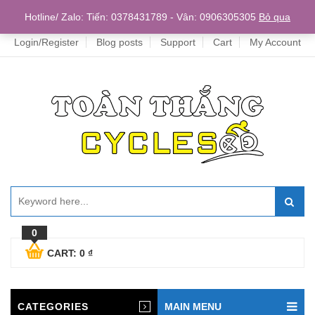
Home
Hotline/ Zalo: Tiến: 0378431789 - Vân: 0906305305
Bỏ qua
Login/Register
Blog posts
Support
Cart
My Account
0
CART:
0
₫
CATEGORIES
MAIN MENU