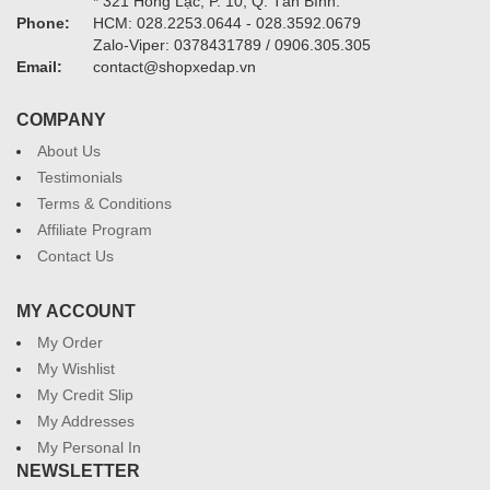
* 321 Hồng Lạc, P. 10, Q. Tân Bình.
Phone:
HCM: 028.2253.0644 - 028.3592.0679
Zalo-Viper: 0378431789 / 0906.305.305
Email:
contact@shopxedap.vn
COMPANY
About Us
Testimonials
Terms & Conditions
Affiliate Program
Contact Us
MY ACCOUNT
My Order
My Wishlist
My Credit Slip
My Addresses
My Personal In
NEWSLETTER