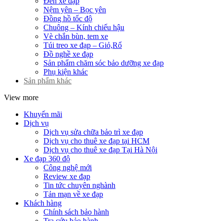
Đèn xe đạp
Nệm yên – Bọc yên
Đồng hồ tốc độ
Chuông – Kính chiếu hậu
Vè chắn bùn, tem xe
Túi treo xe đạp – Giỏ,Rổ
Đồ nghề xe đạp
Sản phẩm chăm sóc bảo dưỡng xe đạp
Phụ kiện khác
Sản phẩm khác
View more
Khuyến mãi
Dịch vụ
Dịch vụ sửa chữa bảo trì xe đạp
Dịch vụ cho thuê xe đạp tại HCM
Dịch vụ cho thuê xe đạp Tại Hà Nội
Xe đạp 360 độ
Công nghệ mới
Review xe đạp
Tin tức chuyên nghành
Tản mạn về xe đạp
Khách hàng
Chính sách bảo hành
Tra cứu bảo hành