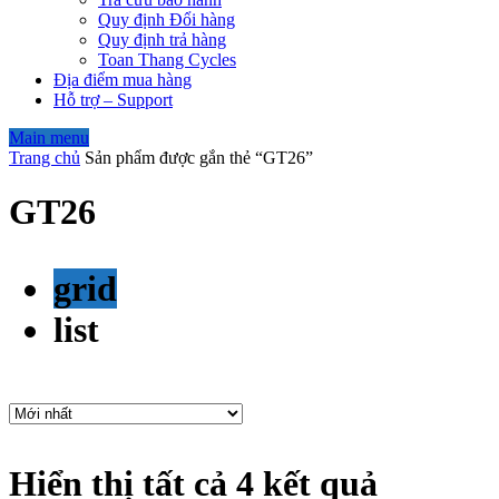
Quy định Đổi hàng
Quy định trả hàng
Toan Thang Cycles
Địa điểm mua hàng
Hỗ trợ – Support
Main menu
Trang chủ
Sản phẩm được gắn thẻ “GT26”
GT26
grid
list
Hiển thị tất cả 4 kết quả