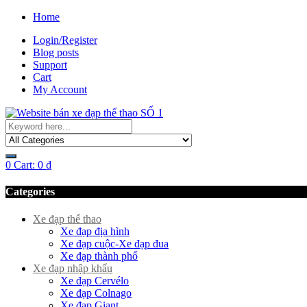
Home
Login/Register
Blog posts
Support
Cart
My Account
0
Cart:
0
₫
Categories
Xe đạp thể thao
Xe đạp địa hình
Xe đạp cuộc-Xe đạp đua
Xe đạp thành phố
Xe đạp nhập khẩu
Xe đạp Cervélo
Xe đạp Colnago
Xe đạp Giant