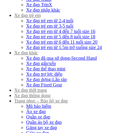
Xe đạp TrinX
Xe đạp nhập khác
Xe đạp trẻ em
Xe đạp trẻ em từ 2-4 tuổi
Xe đạp trẻ em từ 3-5 tuổi
Xe đạp trẻ em từ 4 đến 7 tuổi size 16
Xe đạp trẻ em từ 5 đến 8 tuổi size 18
Xe đạp trẻ em từ 6 đến 11 tuổi size 20
Xe đạp trẻ em từ 1.5m trở xuống size 24
Xe đạp khác
Xe đạp đã qua sử dụng-Second Hand
Xe đạp gấp/xếp
Xe đạp thể thao mini
Xe đạp trợ lực điện
Xe đạp dựng-Lắp ráp
Xe đạp Fixed Gear
Xe đạp thời trang
Xe đạp thông dụng
Trang phục – Bảo hộ xe đạp
Mũ bảo hiểm
Áo xe đạp
Quần xe đạp
Quần áo bộ xe đạp
Găng tay xe đạp
Giày xe đạp