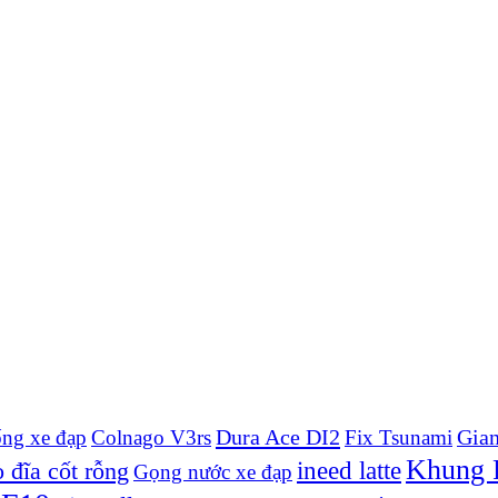
Dura Ace DI2
Gian
ống xe đạp
Colnago V3rs
Fix Tsunami
Khung P
ineed latte
 đĩa cốt rỗng
Gọng nước xe đạp