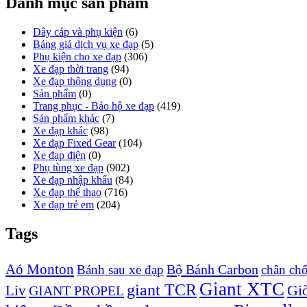
Danh mục sản phẩm
Dây cáp và phụ kiện
(6)
Bảng giá dịch vụ xe đạp
(5)
Phụ kiện cho xe đạp
(306)
Xe đạp thời trang
(94)
Xe đạp thông dụng
(0)
Sản phẩm
(0)
Trang phục - Bảo hộ xe đạp
(419)
Sản phẩm khác
(7)
Xe đạp khác
(98)
Xe đạp Fixed Gear
(104)
Xe đạp điện
(0)
Phụ tùng xe đạp
(902)
Xe đạp nhập khẩu
(84)
Xe đạp thể thao
(716)
Xe đạp trẻ em
(204)
Tags
Aó Monton
Bộ Bánh Carbon
Bánh sau xe đạp
chân ch
Giant XTC
giant TCR
Liv
Giò
GIANT PROPEL