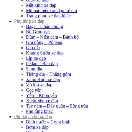
Mắt kinh xe đạp
Mũ bảo hiểm xe đạp trẻ em
Trang phục xe đạp khác
Phụ tùng xe đạp
Baga – Chân chống
Bộ Groupset
Đùm – Niền căm – Bánh bộ
Ghi đông – Pô tăng
Giò dĩa
Khung Sườn xe đạp
Líp xe đạp
Pêdan – Bàn đạp
Sang đĩa
Thắng đĩa – Thắng gôm
Xăm/ Ruột xe đạp
Vỏ lốp xe đạp
Cọc yên
Yên – Khóa yên
Xích/ Sên xe đạp
Tay nắm – Dây quấn – Sừng trâu
Phụ tùng khác
Phụ kiện cho xe đạp
Bình nước – Gọng bình
Bơm xe đạp