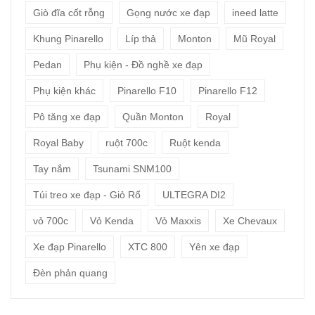
Giò đĩa cốt rỗng
Gọng nước xe đạp
ineed latte
Khung Pinarello
Líp thả
Monton
Mũ Royal
Pedan
Phụ kiện - Đồ nghề xe đạp
Phụ kiện khác
Pinarello F10
Pinarello F12
Pô tăng xe đạp
Quần Monton
Royal
Royal Baby
ruột 700c
Ruột kenda
Tay nắm
Tsunami SNM100
Túi treo xe đạp - Giỏ Rổ
ULTEGRA DI2
vỏ 700c
Vỏ Kenda
Vỏ Maxxis
Xe Chevaux
Xe đạp Pinarello
XTC 800
Yên xe đạp
Đèn phản quang