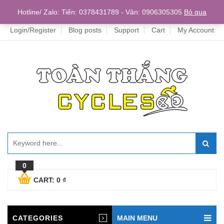
Home
Hotline/ Zalo: Tiến: 0378431789 - Vân: 0906305305
Bỏ qua
Login/Register
Blog posts
Support
Cart
My Account
0
CART:
0
₫
CATEGORIES
MAIN MENU