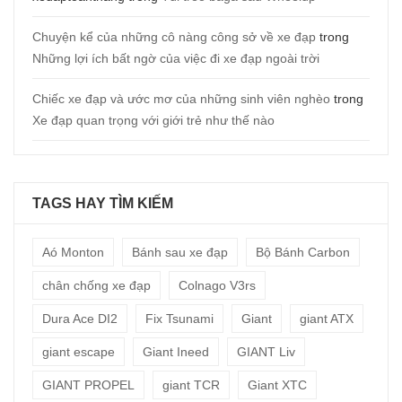
Chuyện kể của những cô nàng công sở về xe đạp
trong
Những lợi ích bất ngờ của việc đi xe đạp ngoài trời
Chiếc xe đạp và ước mơ của những sinh viên nghèo
trong
Xe đạp quan trọng với giới trẻ như thế nào
TAGS HAY TÌM KIẾM
Aó Monton
Bánh sau xe đạp
Bộ Bánh Carbon
chân chống xe đạp
Colnago V3rs
Dura Ace DI2
Fix Tsunami
Giant
giant ATX
giant escape
Giant Ineed
GIANT Liv
GIANT PROPEL
giant TCR
Giant XTC