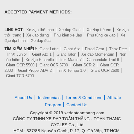
ACCEPTED PAYMENT METHODS:
LINK HOT:
Xe đạp thể thao
Xe đạp Giant
Xe đạp trẻ em
Xe đạp
thời trang
Xe đạp dựng
Phụ kiện xe đạp
Phụ tùng xe đạp
Xe
đạp địa hình
Xe đạp đua
TÌM KIẾM NHIỀU:
Giant Latte
Giant Atx
Fixed Gear
Trinx Free
TrinX Junior
Giant Atx 1
Giant Talon
Xe đạp Momentum
Nón
bảo hiểm
Xe đạp Pinarello
Trek Marlin 7
Cannondale Trail 6
Giant OCR 5500
Giant OCR 5700
Giant SCR 2
Giant OCR
2800
Giant Propel ADV 2
TrinX Tempo 1.0
Giant OCR 2600
Giant TCR 6700
About Us
Testimonials
Terms & Conditions
Affiliate
Program
Contact Us
Copyright © 2019 xedaptoanthang.com
CÔNG TY TNHH XE ĐẠP TOÀN THẮNG - TOAN THANG
CYCLES Co., Ltd
HCM : 537/8B Nguyễn Oanh, P. 17, Q. Gò Vấp, TP.HCM.