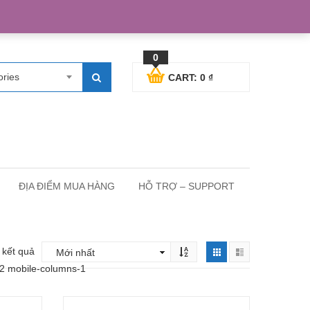
egister
Blog posts
Support
Cart
My Account
0
ories
CART:
0
₫
ĐỊA ĐIỂM MUA HÀNG
HỖ TRỢ – SUPPORT
4 kết quả
-2 mobile-columns-1