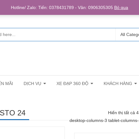
Login/R
Hotline/ Zalo: Tiến: 0378431789 - Vân: 0906305305
Bỏ qua
All Categ
N MÃI
DỊCH VỤ
XE ĐẠP 360 ĐỘ
KHÁCH HÀNG
STO 24
Hiển thị tất cả 
desktop-columns-3 tablet-columns