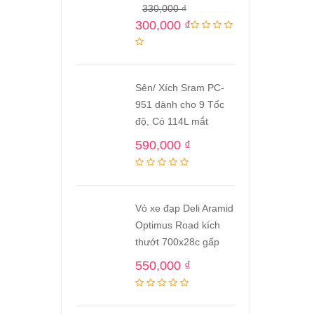
330,000
₫
300,000
₫
Sên/ Xích Sram PC-
951 dành cho 9 Tốc
độ, Có 114L mắt
590,000
₫
Vỏ xe đạp Deli Aramid
Optimus Road kích
thướt 700x28c gấp
550,000
₫