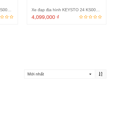
Xe đạp địa hình KEYSTO 24 KS007 Đen Xanh Lá
Xe đạp địa hình KEYSTO 24 KS007 Đen Xanh Dương
4,099,000
₫
Đọc tiếp