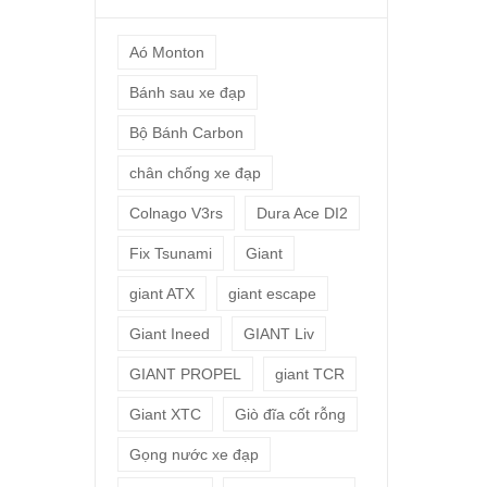
Aó Monton
Bánh sau xe đạp
Bộ Bánh Carbon
chân chống xe đạp
Colnago V3rs
Dura Ace DI2
Fix Tsunami
Giant
giant ATX
giant escape
Giant Ineed
GIANT Liv
GIANT PROPEL
giant TCR
Giant XTC
Giò đĩa cốt rỗng
Gọng nước xe đạp