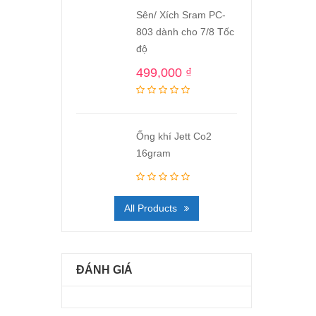
Sên/ Xích Sram PC-
803 dành cho 7/8 Tốc
độ
499,000
₫
Ống khí Jett Co2
16gram
All Products
ĐÁNH GIÁ