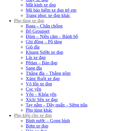
Mắt kinh xe đạp
Mũ bảo hiểm xe đạp trẻ em
Trang phục xe đạp khác
Phụ tùng xe đạp
Baga – Chân chống
Bộ Groupset
Đùm – Niền căm – Bánh bộ
Ghi đông – Pô tăng
Giò dĩa
Khung Sườn xe đạp
Líp xe đạp
Pêdan – Bàn đạp
Sang đĩa
Thắng đĩa – Thắng gôm
Xăm/ Ruột xe đạp
Vỏ lốp xe đạp
Cọc yên
Yên – Khóa yên
Xích/ Sên xe đạp
Tay nắm – Dây quấn – Sừng trâu
Phụ tùng khác
Phụ kiện cho xe đạp
Bình nước – Gọng bình
Bơm xe đạp