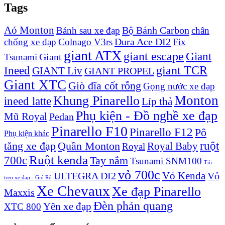
Tags
Aó Monton
Bộ Bánh Carbon
Bánh sau xe đạp
chân
Dura Ace DI2
chống xe đạp
Colnago V3rs
Fix
giant ATX
giant escape
Giant
Giant
Tsunami
Ineed
giant TCR
GIANT Liv
GIANT PROPEL
Giant XTC
Giò đĩa cốt rỗng
Gọng nước xe đạp
Monton
Khung Pinarello
ineed latte
Líp thả
Phụ kiện - Đồ nghề xe đạp
Mũ Royal
Pedan
Pinarello F10
Pinarello F12
Pô
Phụ kiện khác
ruột
tăng xe đạp
Quần Monton
Royal Baby
Royal
Ruột kenda
700c
Tay nắm
Tsunami SNM100
Túi
vỏ 700c
Vỏ Kenda
ULTEGRA DI2
Vỏ
treo xe đạp - Giỏ Rổ
Xe Chevaux
Xe đạp Pinarello
Maxxis
Đèn phản quang
Yên xe đạp
XTC 800