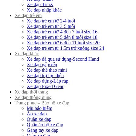
Xe đạp TrinX
Xe đạp nhập khác
Xe đạp trẻ em
Xe đạp trẻ em từ 2-4 tuổi
Xe đạp trẻ em từ 3-5 tuổi
Xe đạp trẻ em từ 4 đến 7 tuổi size 16
Xe đạp trẻ em từ 5 đến 8 tuổi size 18
Xe đạp trẻ em từ 6 đến 11 tuổi size 20
Xe đạp trẻ em từ 1.5m trở xuống size 24
Xe đạp khác
Xe đạp đã qua sử dụng-Second Hand
Xe đạp gấp/xếp
Xe đạp thể thao mini
Xe đạp trợ lực điện
Xe đạp dựng-Lắp ráp
Xe đạp Fixed Gear
Xe đạp thời trang
Xe đạp thông dụng
Trang phục – Bảo hộ xe đạp
Mũ bảo hiểm
Áo xe đạp
Quần xe đạp
Quần áo bộ xe đạp
Găng tay xe đạp
Giày xe đạp