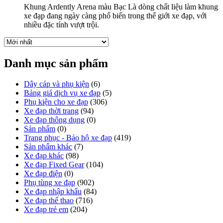
Khung Ardently Arena màu Bạc Là dòng chất liệu làm khung
xe đạp đang ngày càng phổ biến trong thế giới xe đạp, với
nhiều đặc tính vượt trội.
Danh mục sản phẩm
Dây cáp và phụ kiện
(6)
Bảng giá dịch vụ xe đạp
(5)
Phụ kiện cho xe đạp
(306)
Xe đạp thời trang
(94)
Xe đạp thông dụng
(0)
Sản phẩm
(0)
Trang phục - Bảo hộ xe đạp
(419)
Sản phẩm khác
(7)
Xe đạp khác
(98)
Xe đạp Fixed Gear
(104)
Xe đạp điện
(0)
Phụ tùng xe đạp
(902)
Xe đạp nhập khẩu
(84)
Xe đạp thể thao
(716)
Xe đạp trẻ em
(204)