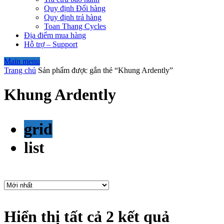
Quy định Đổi hàng
Quy định trả hàng
Toan Thang Cycles
Địa điểm mua hàng
Hỗ trợ – Support
Main menu
Trang chủ
Sản phẩm được gắn thẻ “Khung Ardently”
Khung Ardently
grid
list
Hiển thị tất cả 2 kết quả