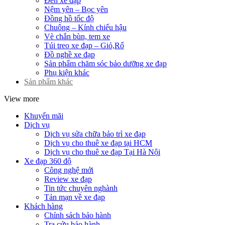
Đèn xe đạp
Nệm yên – Bọc yên
Đồng hồ tốc độ
Chuông – Kính chiếu hậu
Vè chắn bùn, tem xe
Túi treo xe đạp – Giỏ,Rổ
Đồ nghề xe đạp
Sản phẩm chăm sóc bảo dưỡng xe đạp
Phụ kiện khác
Sản phẩm khác
View more
Khuyến mãi
Dịch vụ
Dịch vụ sửa chữa bảo trì xe đạp
Dịch vụ cho thuê xe đạp tại HCM
Dịch vụ cho thuê xe đạp Tại Hà Nội
Xe đạp 360 độ
Công nghệ mới
Review xe đạp
Tin tức chuyên nghành
Tản mạn về xe đạp
Khách hàng
Chính sách bảo hành
Tra cứu bảo hành