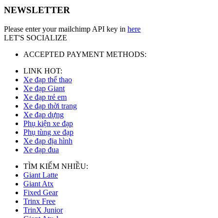
NEWSLETTER
Please enter your mailchimp API key in
here
LET'S SOCIALIZE
ACCEPTED PAYMENT METHODS:
LINK HOT:
Xe đạp thể thao
Xe đạp Giant
Xe đạp trẻ em
Xe đạp thời trang
Xe đạp dựng
Phụ kiện xe đạp
Phụ tùng xe đạp
Xe đạp địa hình
Xe đạp đua
TÌM KIẾM NHIỀU:
Giant Latte
Giant Atx
Fixed Gear
Trinx Free
TrinX Junior