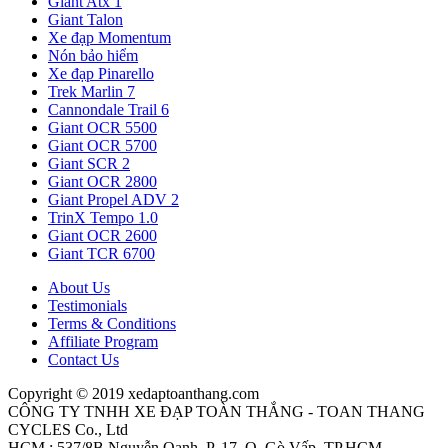
Giant Atx 1
Giant Talon
Xe đạp Momentum
Nón bảo hiểm
Xe đạp Pinarello
Trek Marlin 7
Cannondale Trail 6
Giant OCR 5500
Giant OCR 5700
Giant SCR 2
Giant OCR 2800
Giant Propel ADV 2
TrinX Tempo 1.0
Giant OCR 2600
Giant TCR 6700
About Us
Testimonials
Terms & Conditions
Affiliate Program
Contact Us
Copyright © 2019 xedaptoanthang.com
CÔNG TY TNHH XE ĐẠP TOÀN THẮNG - TOAN THANG
CYCLES Co., Ltd
HCM : 537/8B Nguyễn Oanh, P. 17, Q. Gò Vấp, TP.HCM.