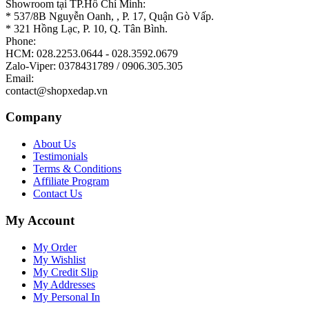
Showroom tại TP.Hồ Chí Minh:
* 537/8B Nguyễn Oanh, , P. 17, Quận Gò Vấp.
* 321 Hồng Lạc, P. 10, Q. Tân Bình.
Phone:
HCM: 028.2253.0644 - 028.3592.0679
Zalo-Viper: 0378431789 / 0906.305.305
Email:
contact@shopxedap.vn
Company
About Us
Testimonials
Terms & Conditions
Affiliate Program
Contact Us
My Account
My Order
My Wishlist
My Credit Slip
My Addresses
My Personal In