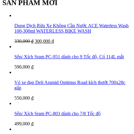
SẢN PHẨM MỚI
Dung Dịch Rửa Xe Không Cần Nước ACE Waterless Wash
100-300ml WATERLESS BIKE WASH
330,000
₫
300,000
₫
Sên/ Xích Sram PC-951 dành cho 9 Tốc độ, Có 114L mắt
590,000
₫
Vỏ xe đạp Deli Aramid Optimus Road kích thướt 700x28c
gấp
550,000
₫
Sên/ Xích Sram PC-803 dành cho 7/8 Tốc độ
499,000
₫