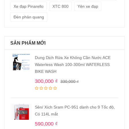
Xe đạp Pinarello
XTC 800
Yên xe đạp
Đèn phản quang
SẢN PHẨM MỚI
Dung Dịch Rửa Xe Không Cần Nước ACE
Waterless Wash 100-300ml WATERLESS
BIKE WASH
300,000
₫
330,000
₫
Sên/ Xích Sram PC-951 dành cho 9 Tốc độ,
Có 114L mắt
590,000
₫