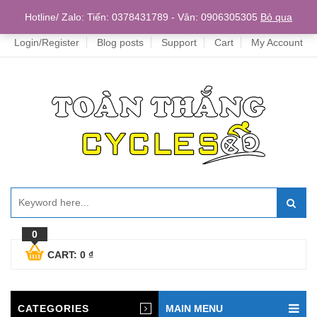
Home
Hotline/ Zalo: Tiến: 0378431789 - Vân: 0906305305
Bỏ qua
Login/Register
Blog posts
Support
Cart
My Account
0
CART:
0
₫
CATEGORIES
MAIN MENU