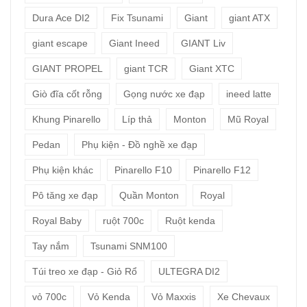
Dura Ace DI2
Fix Tsunami
Giant
giant ATX
giant escape
Giant Ineed
GIANT Liv
GIANT PROPEL
giant TCR
Giant XTC
Giò đĩa cốt rỗng
Gọng nước xe đạp
ineed latte
Khung Pinarello
Líp thả
Monton
Mũ Royal
Pedan
Phụ kiện - Đồ nghề xe đạp
Phụ kiện khác
Pinarello F10
Pinarello F12
Pô tăng xe đạp
Quần Monton
Royal
Royal Baby
ruột 700c
Ruột kenda
Tay nắm
Tsunami SNM100
Túi treo xe đạp - Giỏ Rổ
ULTEGRA DI2
vỏ 700c
Vỏ Kenda
Vỏ Maxxis
Xe Chevaux