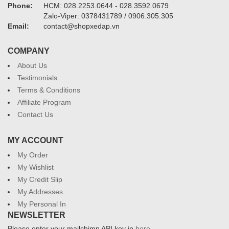
Phone:
HCM: 028.2253.0644 - 028.3592.0679
Zalo-Viper: 0378431789 / 0906.305.305
Email:
contact@shopxedap.vn
COMPANY
About Us
Testimonials
Terms & Conditions
Affiliate Program
Contact Us
MY ACCOUNT
My Order
My Wishlist
My Credit Slip
My Addresses
My Personal In
NEWSLETTER
Please enter your mailchimp API key in
here