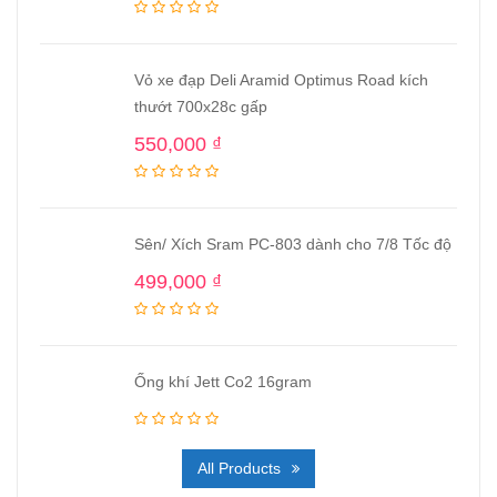
Vỏ xe đạp Deli Aramid Optimus Road kích
thướt 700x28c gấp
550,000
₫
Sên/ Xích Sram PC-803 dành cho 7/8 Tốc độ
499,000
₫
Ống khí Jett Co2 16gram
All Products