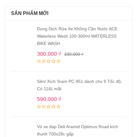
SẢN PHẨM MỚI
Dung Dịch Rửa Xe Không Cần Nước ACE
Waterless Wash 100-300ml WATERLESS
BIKE WASH
300,000
₫
330,000
₫
Sên/ Xích Sram PC-951 dành cho 9 Tốc độ,
Có 114L mắt
590,000
₫
Vỏ xe đạp Deli Aramid Optimus Road kích
thướt 700x28c gấp