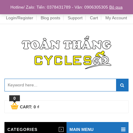
Home
Hotline/ Zalo: Tiến: 0378431789 - Vân: 0906305305
Bỏ qua
Login/Register
Blog posts
Support
Cart
My Account
0
CART:
0
₫
CATEGORIES
MAIN MENU