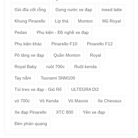
Giò đĩa cốt rỗng
Gọng nước xe đạp
ineed latte
Khung Pinarello
Líp thả
Monton
Mũ Royal
Pedan
Phụ kiện - Đồ nghề xe đạp
Phụ kiện khác
Pinarello F10
Pinarello F12
Pô tăng xe đạp
Quần Monton
Royal
Royal Baby
ruột 700c
Ruột kenda
Tay nắm
Tsunami SNM100
Túi treo xe đạp - Giỏ Rổ
ULTEGRA DI2
vỏ 700c
Vỏ Kenda
Vỏ Maxxis
Xe Chevaux
Xe đạp Pinarello
XTC 800
Yên xe đạp
Đèn phản quang