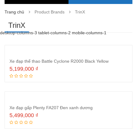
Trang chủ
Product Brands
TrinX
TrinX
desktop-columns-3 tablet-columns-2 mobile-columns-1
Xe đạp thể thao Battle Cyclone R2000 Black Yellow
5,199,000
₫
Đọc tiếp
Xe đạp gấp Plenty FA207 Đen xanh dương
5,499,000
₫
Đọc tiếp