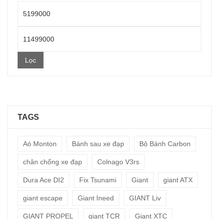
Giá
thấp
Giá
nhất
cao
Lọc
nhất
TAGS
Aó Monton
Bánh sau xe đạp
Bộ Bánh Carbon
chân chống xe đạp
Colnago V3rs
Dura Ace DI2
Fix Tsunami
Giant
giant ATX
giant escape
Giant Ineed
GIANT Liv
GIANT PROPEL
giant TCR
Giant XTC