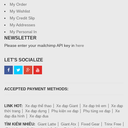
My Order
My Wishlist
My Credit Slip
My Addresses
My Personal In
NEWSLETTER
Please enter your mailchimp API key in
here
LET'S SOCIALIZE
ACCEPTED PAYMENT METHODS:
LINK HOT:
Xe đạp thể thao
Xe đạp Giant
Xe đạp trẻ em
Xe đạp
thời trang
Xe đạp dựng
Phụ kiện xe đạp
Phụ tùng xe đạp
Xe
đạp địa hình
Xe đạp đua
TÌM KIẾM NHIỀU:
Giant Latte
Giant Atx
Fixed Gear
Trinx Free