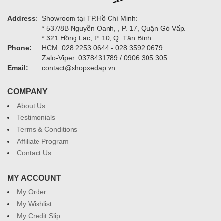
Address:
Showroom tại TP.Hồ Chí Minh:
* 537/8B Nguyễn Oanh, , P. 17, Quận Gò Vấp.
* 321 Hồng Lạc, P. 10, Q. Tân Bình.
Phone:
HCM: 028.2253.0644 - 028.3592.0679
Zalo-Viper: 0378431789 / 0906.305.305
Email:
contact@shopxedap.vn
COMPANY
About Us
Testimonials
Terms & Conditions
Affiliate Program
Contact Us
MY ACCOUNT
My Order
My Wishlist
My Credit Slip