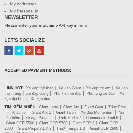
My Addresses
My Personal In
NEWSLETTER
Please enter your mailchimp API key in
here
LET'S SOCIALIZE
ACCEPTED PAYMENT METHODS:
LINK HOT:
Xe đạp thể thao
Xe đạp Giant
Xe đạp trẻ em
Xe đạp
thời trang
Xe đạp dựng
Phụ kiện xe đạp
Phụ tùng xe đạp
Xe
đạp địa hình
Xe đạp đua
TÌM KIẾM NHIỀU:
Giant Latte
Giant Atx
Fixed Gear
Trinx Free
TrinX Junior
Giant Atx 1
Giant Talon
Xe đạp Momentum
Nón
bảo hiểm
Xe đạp Pinarello
Trek Marlin 7
Cannondale Trail 6
Giant OCR 5500
Giant OCR 5700
Giant SCR 2
Giant OCR
2800
Giant Propel ADV 2
TrinX Tempo 1.0
Giant OCR 2600