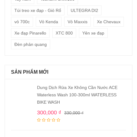
Túi treo xe đạp - Giỏ Rổ
ULTEGRA DI2
vỏ 700c
Vỏ Kenda
Vỏ Maxxis
Xe Chevaux
Xe đạp Pinarello
XTC 800
Yên xe đạp
Đèn phản quang
SẢN PHẨM MỚI
Dung Dịch Rửa Xe Không Cần Nước ACE
Waterless Wash 100-300ml WATERLESS
BIKE WASH
300,000
₫
330,000
₫