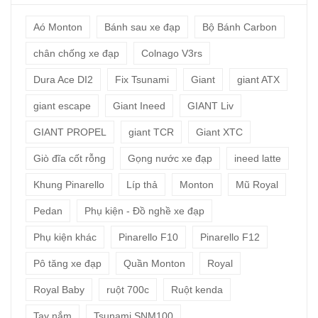
Aó Monton
Bánh sau xe đạp
Bộ Bánh Carbon
chân chống xe đạp
Colnago V3rs
Dura Ace DI2
Fix Tsunami
Giant
giant ATX
giant escape
Giant Ineed
GIANT Liv
GIANT PROPEL
giant TCR
Giant XTC
Giò đĩa cốt rỗng
Gọng nước xe đạp
ineed latte
Khung Pinarello
Líp thả
Monton
Mũ Royal
Pedan
Phụ kiện - Đồ nghề xe đạp
Phụ kiện khác
Pinarello F10
Pinarello F12
Pô tăng xe đạp
Quần Monton
Royal
Royal Baby
ruột 700c
Ruột kenda
Tay nắm
Tsunami SNM100