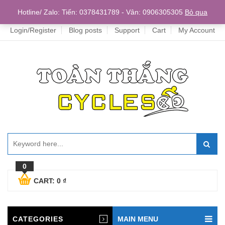
Home
Hotline/ Zalo: Tiến: 0378431789 - Vân: 0906305305
Bỏ qua
Login/Register
Blog posts
Support
Cart
My Account
0
CART:
0
₫
CATEGORIES
MAIN MENU